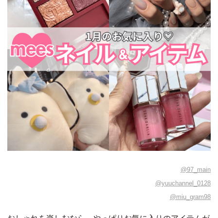
@97_main
@yuuchannel_0128
@miu_gram98