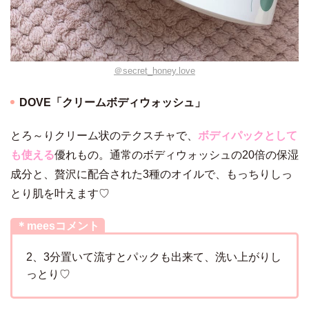
＠secret_honey.love
DOVE「クリームボディウォッシュ」
とろ～りクリーム状のテクスチャで、
ボディパックとして
も使える
優れもの。通常のボディウォッシュの20倍の保湿
成分と、贅沢に配合された3種のオイルで、もっちりしっ
とり肌を叶えます♡
＊meesコメント
2、3分置いて流すとパックも出来て、洗い上がりし
っとり♡