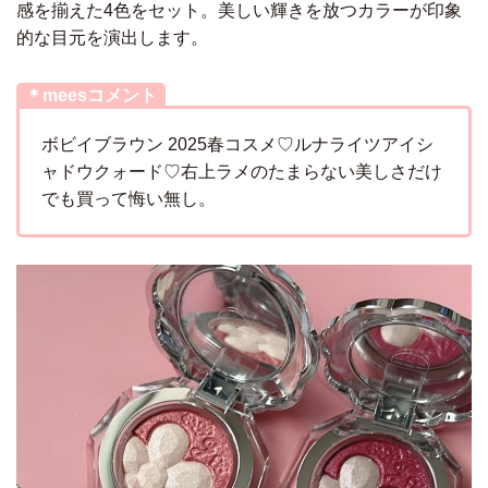
感を揃えた4色をセット。美しい輝きを放つカラーが印象
的な目元を演出します。
＊meesコメント
ボビイブラウン 2025春コスメ♡ルナライツアイシ
ャドウクォード♡右上ラメのたまらない美しさだけ
でも買って悔い無し。