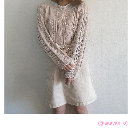
(@
aaayan_o
)