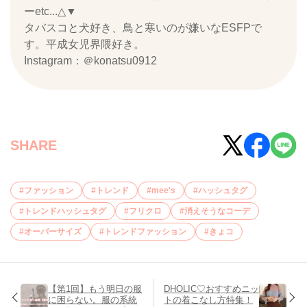
ーetc...△▼
タバスコと犬好き、鳥と寒いのが嫌いなESFPで
す。平成女児界隈好き。
Instagram：＠konatsu0912
SHARE
ファッション
トレンド
mee's
ハッシュタグ
トレンドハッシュタグ
フリクロ
消えそうなコーデ
オーバーサイズ
トレンドファッション
きょコ
【第1回】もう明日の服
DHOLIC♡おすすめニッ
に困らない。服の系統
トの着こなし方特集！