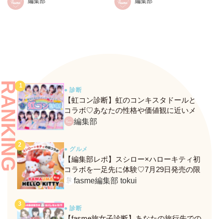
編集部
編集部
る！
＆グッズまとめ
RANKING
● 診断
【虹コン診断】虹のコンキスタドールと
コラボ♡あなたの性格や価値観に近いメ
ンバーがわかる、fasmeの新診断がスター
編集部
ト！
● グルメ
【編集部レポ】スシロー×ハローキティ初
コラボを一足先に体験♡7月29日発売の限
定メニュー＆グッズをレポ！
fasme編集部 tokui
● 診断
【fasme旅女子診断】あなたの旅行先での