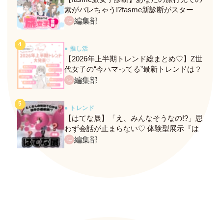
素がバレちゃう!?fasme新診断がスター
ト！
編集部
● 推し活
【2026年上半期トレンド総まとめ♡】Z世
代女子の“今ハマってる”最新トレンドは？
ネクストバズ予報もチェック♪
編集部
● トレンド
【はてな展】「え、みんなそうなの!?」思
わず会話が止まらない♡ 体験型展示『は
てな展』に行ってきたレポ
編集部