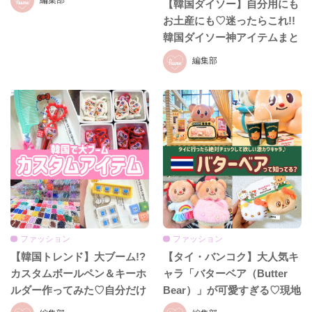
編集部
【韓国ダイソー】自分用にも
お土産にも♡迷ったらこれ!!
韓国ダイソー神アイテムまと
め
編集部
ファッション
ファッション
【韓国トレンド】大ブーム!?
【タイ・バンコク】大人気キ
カスタムボールペン＆キーホ
ャラ「バターベア（Butter
ルダー作ってみた♡自分だけ
Bear）」が可愛すぎる♡現地
のオリジナル雑貨が可愛すぎ
で楽しむ最新トレンドカフェ