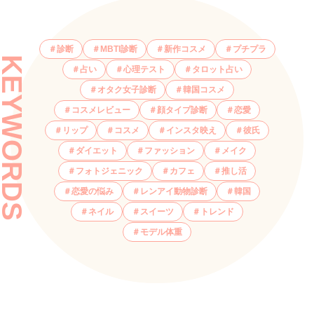
診断
MBTI診断
新作コスメ
プチプラ
KEYWORDS
占い
心理テスト
タロット占い
オタク女子診断
韓国コスメ
コスメレビュー
顔タイプ診断
恋愛
リップ
コスメ
インスタ映え
彼氏
ダイエット
ファッション
メイク
フォトジェニック
カフェ
推し活
恋愛の悩み
レンアイ動物診断
韓国
ネイル
スイーツ
トレンド
モデル体重