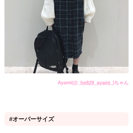
Ayami(@
_he929_ayami_
)ちゃん
#オーバーサイズ