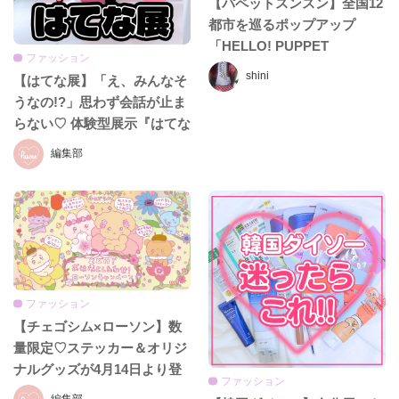
【パペットスンスン】全国12
都市を巡るポップアップ
「HELLO! PUPPET
ファッション
SUNSUN」が7月1日スター
shini
【はてな展】「え、みんなそ
ト♡ご当地限定グッズも初登
うなの!?」思わず会話が止ま
場！
らない♡ 体験型展示『はてな
展』に行ってきたレポ
編集部
ファッション
【チェゴシム×ローソン】数
量限定♡ステッカー＆オリジ
ナルグッズが4月14日より登
ファッション
場！