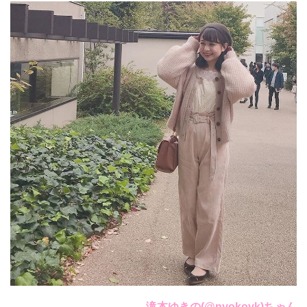
滝本ゆきの(@
nyokoyk
)ちゃん