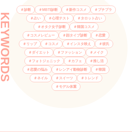
診断
MBTI診断
新作コスメ
プチプラ
KEYWORDS
占い
心理テスト
タロット占い
オタク女子診断
韓国コスメ
コスメレビュー
顔タイプ診断
恋愛
リップ
コスメ
インスタ映え
彼氏
ダイエット
ファッション
メイク
フォトジェニック
カフェ
推し活
恋愛の悩み
レンアイ動物診断
韓国
ネイル
スイーツ
トレンド
モデル体重