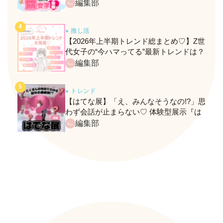
ト！
編集部
● 推し活
【2026年上半期トレンド総まとめ♡】Z世
代女子の“今ハマってる”最新トレンドは？
ネクストバズ予報もチェック♪
編集部
● トレンド
【はてな展】「え、みんなそうなの!?」思
わず会話が止まらない♡ 体験型展示『は
てな展』に行ってきたレポ
編集部