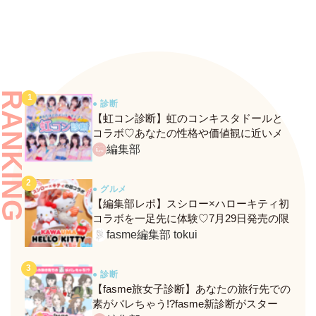
RANKING
● 診断
【虹コン診断】虹のコンキスタドールと
コラボ♡あなたの性格や価値観に近いメ
ンバーがわかる、fasmeの新診断がスター
編集部
ト！
● グルメ
【編集部レポ】スシロー×ハローキティ初
コラボを一足先に体験♡7月29日発売の限
定メニュー＆グッズをレポ！
fasme編集部 tokui
● 診断
【fasme旅女子診断】あなたの旅行先での
素がバレちゃう!?fasme新診断がスター