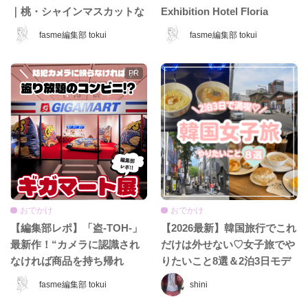
｜桃・シャインマスカットな
Exhibition Hotel Floria
ど夏限定ホテル＆カフェ特
Tokyo」が日本上陸♡ 夢みた
fasme編集部 tokui
fasme編集部 tokui
集！
いなホテル空間＆限定グッズ
をレポ！
おでかけ
おでかけ
【編集部レポ】「盗-TOH-」
【2026最新】韓国旅行でこれ
最新作！“カメラに認識され
だけは外せない♡女子旅でや
なければ商品を持ち帰れ
りたいこと8選＆2泊3日モデ
る”『ギガマート展』に行っ
ルコース
fasme編集部 tokui
shini
てきた♡