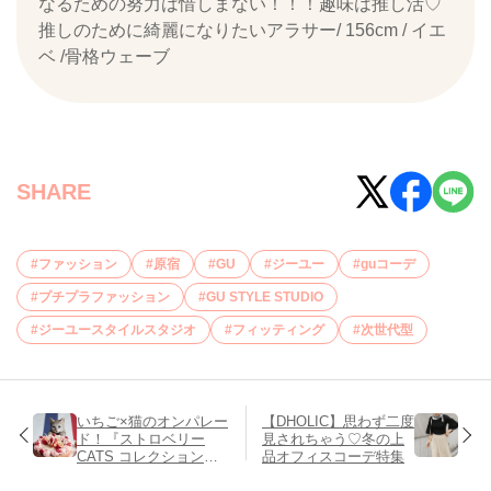
なるための努力は惜しまない！！！趣味は推し活♡
推しのために綺麗になりたいアラサー/ 156cm / イエ
ベ /骨格ウェーブ
SHARE
ファッション
原宿
GU
ジーユー
guコーデ
プチプラファッション
GU STYLE STUDIO
ジーユースタイルスタジオ
フィッティング
次世代型
いちご×猫のオンパレー
【DHOLIC】思わず二度
ド！『ストロベリー
見されちゃう♡冬の上
CATS コレクション』
品オフィスコーデ特集
♡