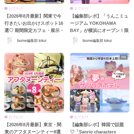
おでかけ
おでかけ
【2026年8月最新】関東で今
【編集部レポ】「うんこミュ
行きたいお出かけスポット16
ージアム YOKOHAMA
選♡ 期間限定カフェ・展示・
BAY」が横浜にオープン！限
POPUPまとめ
定コンテンツ＆グッズをひと
fasme編集部 tokui
fasme編集部 tokui
足先に体験♡
おでかけ
おでかけ
【2026年8月最新】東京・関
【編集部レポ】韓国で話題
東のアフタヌーンティー8選
♡「Sanrio characters