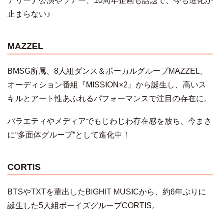
アリーナ公演やツアー、10周年企画も話題で、今も進化が
止まらない♪
MAZZEL
BMSG所属、8人組ダンス＆ボーカルグループMAZZEL。
オーディション番組『MISSION×2』から誕生し、高いス
キルとアート性あふれるパフォーマンスで注目の存在に。
バラエティやメディアでもじわじわ存在感を放ち、今まさ
に“多面体グループ”として進化中！
CORTIS
BTSやTXTを輩出したBIGHIT MUSICから、約6年ぶりに
誕生した5人組ボーイズグループCORTIS。