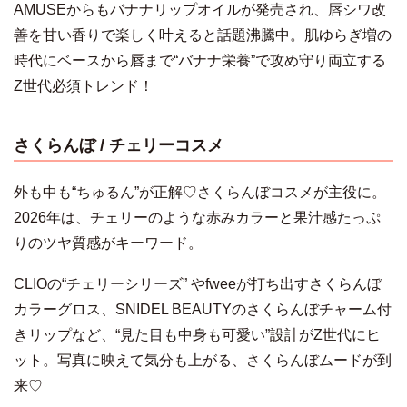
AMUSEからもバナナリップオイルが発売され、唇シワ改
善を甘い香りで楽しく叶えると話題沸騰中。肌ゆらぎ増の
時代にベースから唇まで“バナナ栄養”で攻め守り両立する
Z世代必須トレンド！
さくらんぼ / チェリーコスメ
外も中も“ちゅるん”が正解♡さくらんぼコスメが主役に。
2026年は、チェリーのような赤みカラーと果汁感たっぷ
りのツヤ質感がキーワード。
CLIOの“チェリーシリーズ” やfweeが打ち出すさくらんぼ
カラーグロス、SNIDEL BEAUTYのさくらんぼチャーム付
きリップなど、“見た目も中身も可愛い”設計がZ世代にヒ
ット。写真に映えて気分も上がる、さくらんぼムードが到
来♡