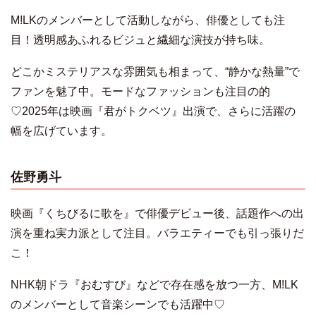
M!LKのメンバーとして活動しながら、俳優としても注
目！透明感あふれるビジュと繊細な演技が持ち味。
どこかミステリアスな雰囲気も相まって、“静かな熱量”で
ファンを魅了中。モードなファッションも注目の的
♡2025年は映画『君がトクベツ』出演で、さらに活躍の
幅を広げています。
佐野勇斗
映画『くちびるに歌を』で俳優デビュー後、話題作への出
演を重ね実力派として注目。バラエティーでも引っ張りだ
こ！
NHK朝ドラ『おむすび』などで存在感を放つ一方、M!LK
のメンバーとして音楽シーンでも活躍中♡