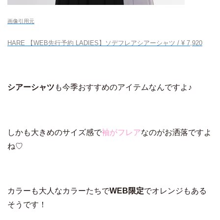
画像引用元
HARE 【WEB先行予約 LADIES】ソデフレアシアーシャツ / ¥ 7,920
シアーシャツ
も今季おすすめのアイテムなんですよ♪
しかも大きめのサイズ感で
袖がフレア
なのがお洒落ですよ
ね♡
カラーも大人なカラーたちで
WEB限定
でオレンジもある
そうです！