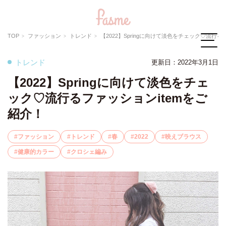
TOP
ファッション
トレンド
【2022】Springに向けて淡色をチェック♡流行るファッションite
トレンド
更新日：
2022年3月1日
【2022】Springに向けて淡色をチェ
ック♡流行るファッションitemをご
紹介！
ファッション
トレンド
春
2022
映えブラウス
健康的カラー
クロシェ編み