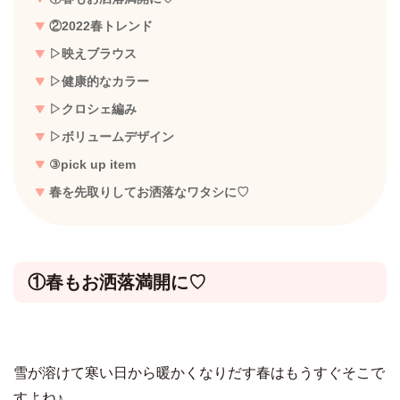
②2022春トレンド
▷映えブラウス
▷健康的なカラー
▷クロシェ編み
▷ボリュームデザイン
③pick up item
春を先取りしてお洒落なワタシに♡
①春もお洒落満開に♡
雪が溶けて寒い日から暖かくなりだす春はもうすぐそこで
すよね♪