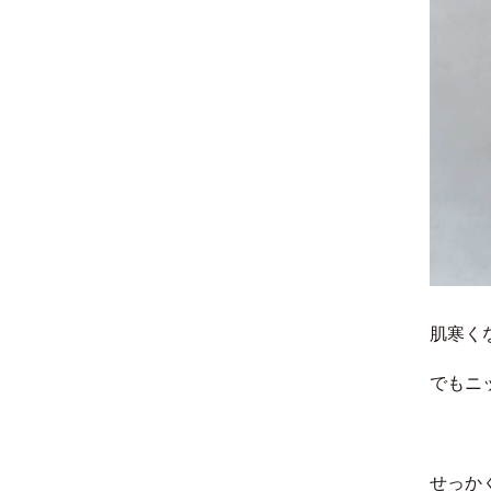
肌寒く
でもニ
せっか