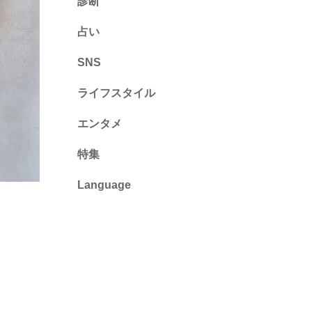
診断
診断
占い
心理テスト
SNS
ライフスタイル
推し活
エンタメ
カルチャー・暮らし
特集
Language
English
ไทย
简体中文
繁體中文