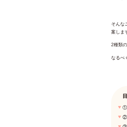
そんな
案しま
2種類
なるべ
①
②
③