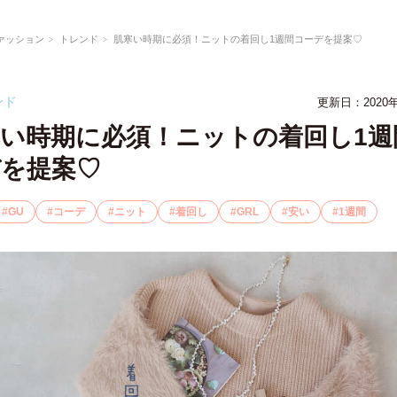
ァッション
トレンド
肌寒い時期に必須！ニットの着回し1週間コーデを提案♡
ンド
更新日：2020年
い時期に必須！ニットの着回し1週
デを提案♡
GU
コーデ
ニット
着回し
GRL
安い
1週間