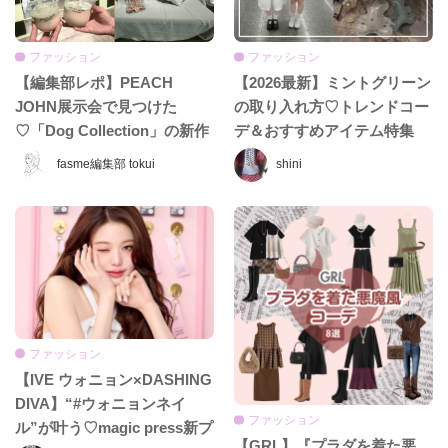
ファッション
ファッション
【編集部レポ】PEACH
【2026最新】ミントグリーン
JOHN展示会で見つけた
の取り入れ方♡トレンドコー
♡「Dog Collection」の新作
デ＆おすすめアイテム特集
ルームウェアが可愛すぎる！
fasme編集部 tokui
shini
ファッション
【IVE ウォニョン×DASHING
DIVA】“#ウォニョンネイ
ファッション
ル”が叶う♡magic press新プ
【GRL】『プラダを着た悪