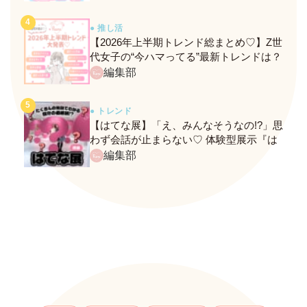
● 推し活
【2026年上半期トレンド総まとめ♡】Z世
代女子の“今ハマってる”最新トレンドは？
ネクストバズ予報もチェック♪
編集部
● トレンド
【はてな展】「え、みんなそうなの!?」思
わず会話が止まらない♡ 体験型展示『は
てな展』に行ってきたレポ
編集部