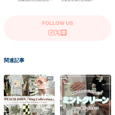
♡magic press新プロモ
すめアイテム特集
ーションムービー公
開！限定キーホルダー
特典も
FOLLOW US
関連記事