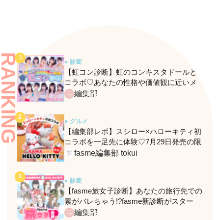
RANKING
● 診断
【虹コン診断】虹のコンキスタドールと
コラボ♡あなたの性格や価値観に近いメ
ンバーがわかる、fasmeの新診断がスター
編集部
ト！
● グルメ
【編集部レポ】スシロー×ハローキティ初
コラボを一足先に体験♡7月29日発売の限
定メニュー＆グッズをレポ！
fasme編集部 tokui
● 診断
【fasme旅女子診断】あなたの旅行先での
素がバレちゃう!?fasme新診断がスター
ト！
編集部