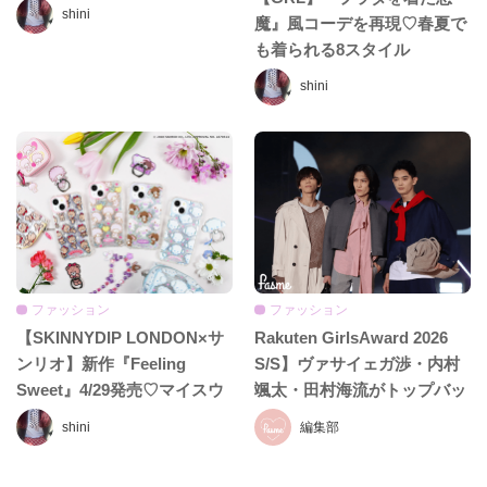
ロモーションムービー公開！
shini
魔』風コーデを再現♡春夏で
限定キーホルダー特典も
も着られる8スタイル
shini
ファッション
ファッション
【SKINNYDIP LONDON×サ
Rakuten GirlsAward 2026
ンリオ】新作『Feeling
S/S】ヴァサイェガ渉・内村
Sweet』4/29発売♡マイスウ
颯太・田村海流がトップバッ
ィートピアノやこぎみゅん初
ターに登場♡MAX&Co.ショ
shini
編集部
登場！
ーで幕開け！