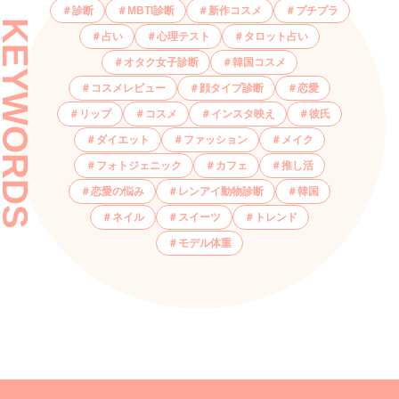
診断
MBTI診断
新作コスメ
プチプラ
KEYWORDS
占い
心理テスト
タロット占い
オタク女子診断
韓国コスメ
コスメレビュー
顔タイプ診断
恋愛
リップ
コスメ
インスタ映え
彼氏
ダイエット
ファッション
メイク
フォトジェニック
カフェ
推し活
恋愛の悩み
レンアイ動物診断
韓国
ネイル
スイーツ
トレンド
モデル体重