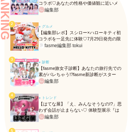
RANKING
コラボ♡あなたの性格や価値観に近いメ
ンバーがわかる、fasmeの新診断がスター
編集部
ト！
● グルメ
【編集部レポ】スシロー×ハローキティ初
コラボを一足先に体験♡7月29日発売の限
定メニュー＆グッズをレポ！
fasme編集部 tokui
● 診断
【fasme旅女子診断】あなたの旅行先での
素がバレちゃう!?fasme新診断がスター
ト！
編集部
● トレンド
【はてな展】「え、みんなそうなの!?」思
わず会話が止まらない♡ 体験型展示『は
てな展』に行ってきたレポ
編集部