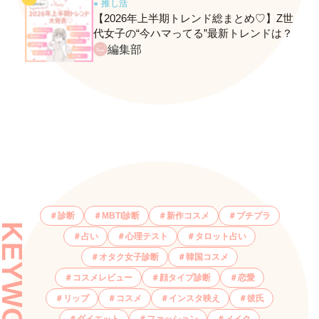
● 推し活
【2026年上半期トレンド総まとめ♡】Z世
代女子の“今ハマってる”最新トレンドは？
ネクストバズ予報もチェック♪
編集部
診断
MBTI診断
新作コスメ
プチプラ
KEYWORDS
占い
心理テスト
タロット占い
オタク女子診断
韓国コスメ
コスメレビュー
顔タイプ診断
恋愛
リップ
コスメ
インスタ映え
彼氏
ダイエット
ファッション
メイク