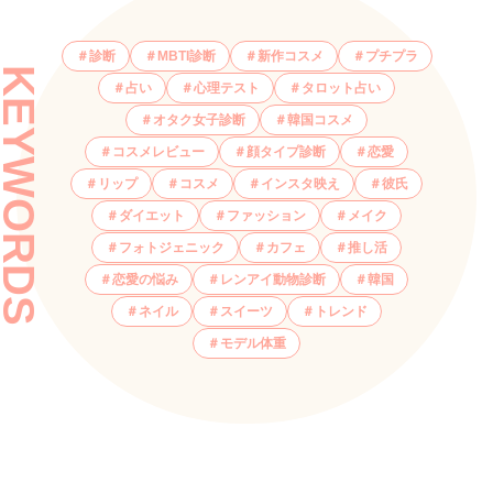
診断
MBTI診断
新作コスメ
プチプラ
KEYWORDS
占い
心理テスト
タロット占い
オタク女子診断
韓国コスメ
コスメレビュー
顔タイプ診断
恋愛
リップ
コスメ
インスタ映え
彼氏
ダイエット
ファッション
メイク
フォトジェニック
カフェ
推し活
恋愛の悩み
レンアイ動物診断
韓国
ネイル
スイーツ
トレンド
モデル体重