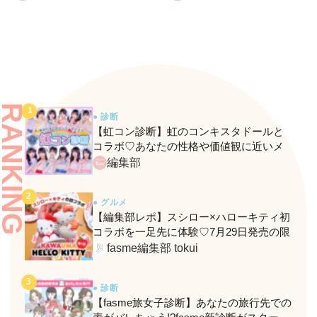
Thomas＆Kongもサプライズ
登壇！
RANKING
● 診断
【虹コン診断】虹のコンキスタドールと
コラボ♡あなたの性格や価値観に近いメ
ンバーがわかる、fasmeの新診断がスター
編集部
ト！
● グルメ
【編集部レポ】スシロー×ハローキティ初
コラボを一足先に体験♡7月29日発売の限
定メニュー＆グッズをレポ！
fasme編集部 tokui
● 診断
【fasme旅女子診断】あなたの旅行先での