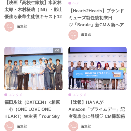
【映画『高校生家族】水沢林
ヘア
太郎・木村柾哉（INI）・影山
【Hearts2Hearts】ブランド
優佳ら豪華生徒役キャスト12
ミューズ就任後初来日
名が解禁！青春フルスロット
♡「Sorule」新CM＆新ヘア
編集部
ルな実写映画に注目♡
ケアライン発表イベント
編集部
エンタメ
エンタメ
福田歩汰（DXTEEN）×相原
【速報】HANAが
一心（ONE LOVE ONE
Amazon「プライムデー」記
HEART）W主演『Your Sky
者発表会に登場♡ CM撮影秘
ハレのち恋』先行上映会＆舞
話やお買い物事情をたっぷり
編集部
編集部
台挨拶開催♡ タイ版主演
トーク！