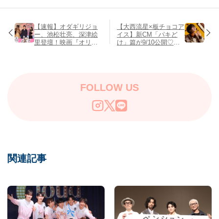
【速報】オダギリジョ
【大西流星×板チョコア
ー、池松壮亮、深津絵
イス】新CM「パキど
里登壇！映画『オリバ
け」篇が9/10公開♡撮
ーな犬』舞台挨拶レポ
影エピソードや限定
QUOカード情報も！
FOLLOW US
関連記事