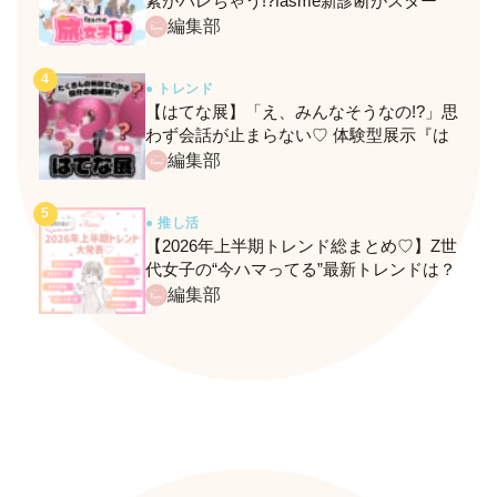
素がバレちゃう!?fasme新診断がスター
ト！
編集部
● トレンド
【はてな展】「え、みんなそうなの!?」思
わず会話が止まらない♡ 体験型展示『は
てな展』に行ってきたレポ
編集部
● 推し活
【2026年上半期トレンド総まとめ♡】Z世
代女子の“今ハマってる”最新トレンドは？
ネクストバズ予報もチェック♪
編集部