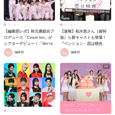
エンタメ
エンタメ
【編集部レポ】秋元康総合プ
【速報】柏木悠さん（超特
ロデュース「Cloud ten」が
急）ら新キャストも登場！
シアターデビュー！「We’re
『ペンション・恋は桃色
Cloud ten」公開ゲネプロの
season4』完成披露イベント
編集部
編集部
様子をレポ♡
をレポ♡
エンタメ