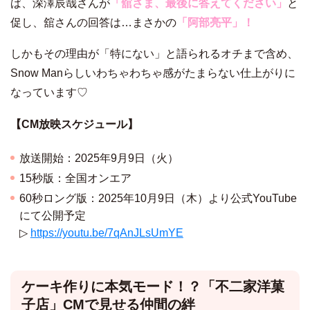
ば、深澤辰哉さんが
「舘さま、最後に答えてください」
と
促し、舘さんの回答は…まさかの
「阿部亮平」！
しかもその理由が「特にない」と語られるオチまで含め、
Snow Manらしいわちゃわちゃ感がたまらない仕上がりに
なっています♡
【CM放映スケジュール】
放送開始：2025年9月9日（火）
15秒版：全国オンエア
60秒ロング版：2025年10月9日（木）より公式YouTube
にて公開予定
▷
https://youtu.be/7qAnJLsUmYE
ケーキ作りに本気モード！？「不二家洋菓
子店」CMで見せる仲間の絆