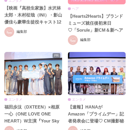
エンタメ
【映画『高校生家族】水沢林
ヘア
太郎・木村柾哉（INI）・影山
【Hearts2Hearts】ブランド
優佳ら豪華生徒役キャスト12
ミューズ就任後初来日
名が解禁！青春フルスロット
♡「Sorule」新CM＆新ヘア
編集部
ルな実写映画に注目♡
ケアライン発表イベント
編集部
エンタメ
エンタメ
福田歩汰（DXTEEN）×相原
【速報】HANAが
一心（ONE LOVE ONE
Amazon「プライムデー」記
HEART）W主演『Your Sky
者発表会に登場♡ CM撮影秘
ハレのち恋』先行上映会＆舞
話やお買い物事情をたっぷり