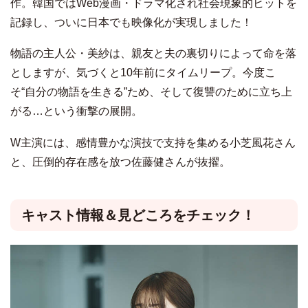
作。韓国ではWeb漫画・ドラマ化され社会現象的ヒットを
記録し、ついに日本でも映像化が実現しました！
物語の主人公・美紗は、親友と夫の裏切りによって命を落
としますが、気づくと10年前にタイムリープ。今度こ
そ“自分の物語を生きる”ため、そして復讐のために立ち上
がる…という衝撃の展開。
W主演には、感情豊かな演技で支持を集める小芝風花さん
と、圧倒的存在感を放つ佐藤健さんが抜擢。
キャスト情報＆見どころをチェック！