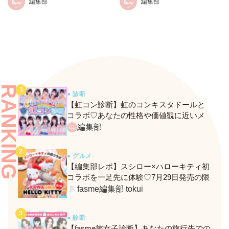
編集部
編集部
台挨拶開催♡ タイ版主演
トーク！
Thomas＆Kongもサプライズ
登壇！
RANKING
● 診断
【虹コン診断】虹のコンキスタドールと
コラボ♡あなたの性格や価値観に近いメ
ンバーがわかる、fasmeの新診断がスター
編集部
ト！
● グルメ
【編集部レポ】スシロー×ハローキティ初
コラボを一足先に体験♡7月29日発売の限
定メニュー＆グッズをレポ！
fasme編集部 tokui
● 診断
【fasme旅女子診断】あなたの旅行先での