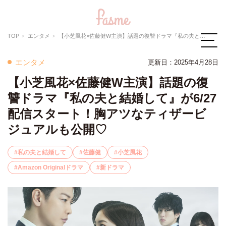
TOP
エンタメ
【小芝風花×佐藤健W主演】話題の復讐ドラマ『私の夫と結婚して』が6/27配信スタート！胸アツなティザービジュアルも公開♡
エンタメ
更新日：2025年4月28日
【小芝風花×佐藤健W主演】話題の復
讐ドラマ『私の夫と結婚して』が6/27
配信スタート！胸アツなティザービ
ジュアルも公開♡
私の夫と結婚して
佐藤健
小芝風花
Amazon Originalドラマ
新ドラマ