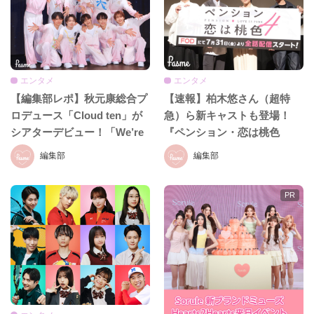
エンタメ
エンタメ
【編集部レポ】秋元康総合プ
【速報】柏木悠さん（超特
ロデュース「Cloud ten」が
急）ら新キャストも登場！
シアターデビュー！「We’re
『ペンション・恋は桃色
Cloud ten」公開ゲネプロの
season4』完成披露イベント
編集部
編集部
様子をレポ♡
をレポ♡