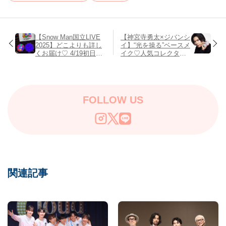
【Snow Man国立LIVE
【神宮寺勇太×ジバンシ
2025】どこよりも詳し
イ】“光を操る”ベースメ
くお届け♡ 4/19初日セ
イク♡人気コレクター
トリ・ソロ曲完全レポ
＆パウダーの新キャン
ート！
ペーンがスタート！
FOLLOW US
関連記事