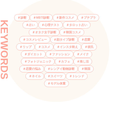
診断
MBTI診断
新作コスメ
プチプラ
KEYWORDS
占い
心理テスト
タロット占い
オタク女子診断
韓国コスメ
コスメレビュー
顔タイプ診断
恋愛
リップ
コスメ
インスタ映え
彼氏
ダイエット
ファッション
メイク
フォトジェニック
カフェ
推し活
恋愛の悩み
レンアイ動物診断
韓国
ネイル
スイーツ
トレンド
モデル体重