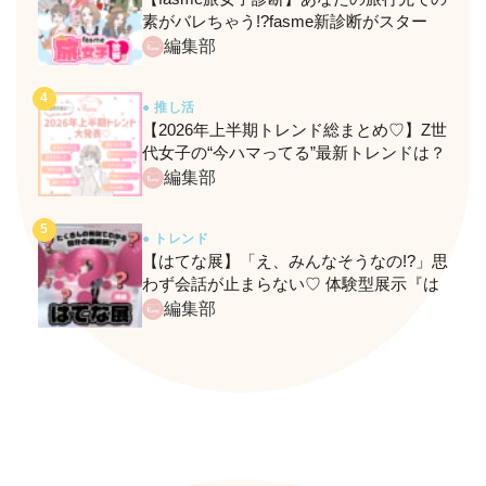
素がバレちゃう!?fasme新診断がスター
ト！
編集部
● 推し活
【2026年上半期トレンド総まとめ♡】Z世
代女子の“今ハマってる”最新トレンドは？
ネクストバズ予報もチェック♪
編集部
● トレンド
【はてな展】「え、みんなそうなの!?」思
わず会話が止まらない♡ 体験型展示『は
てな展』に行ってきたレポ
編集部