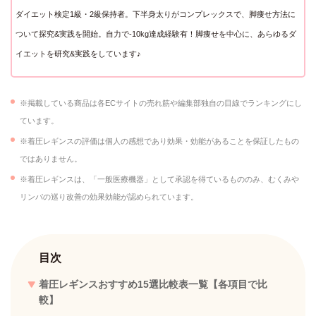
ダイエット検定1級・2級保持者。下半身太りがコンプレックスで、脚痩せ方法に
ついて探究&実践を開始。自力で-10kg達成経験有！脚痩せを中心に、あらゆるダ
イエットを研究&実践をしています♪
※掲載している商品は各ECサイトの売れ筋や編集部独自の目線でランキングにし
ています。
※着圧レギンスの評価は個人の感想であり効果・効能があることを保証したもの
ではありません。
※着圧レギンスは、「一般医療機器」として承認を得ているもののみ、むくみや
リンパの巡り改善の効果効能が認められています。
目次
着圧レギンスおすすめ15選比較表一覧【各項目で比
較】