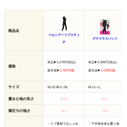
商品名
ベルシアーリブステッ
グラマラスパッツ
チ
単品
▶︎3,278円(税込)
単品
▶︎4,389円(税込)
価格
最安値
▶︎
2,787円/枚
最安値
▶︎
3,139
円/枚
サイズ
XS /S /M /L /XL
M-L/L-LL
履き心地の良さ
★4.8
★4.5
着圧力の強さ
★4
★4
・リブ素材でおしゃれ
・下半身全体を覆う加