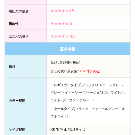
★★★★☆4.5
着圧力の強さ
★★★★★ 5
機能性
★
★★★☆
4.6
コスパの良さ
基本情報
単品 : 3,278円(税込)
価格
まとめ買い最安値 :
2,787円(税込)
・
レギュラータイプ
(ブラック/チャコールグレー/
グレー/ネイビー/カーキ/ベージュ/オフホワイト/ホ
ワイト /ブラウン/ / ボルドー)
カラー展開
・
クールタイプ
(ブラック、チャコールグレー、オ
フホワイト)
サイズ展開
XS /S /M /L /XL 5サイズ