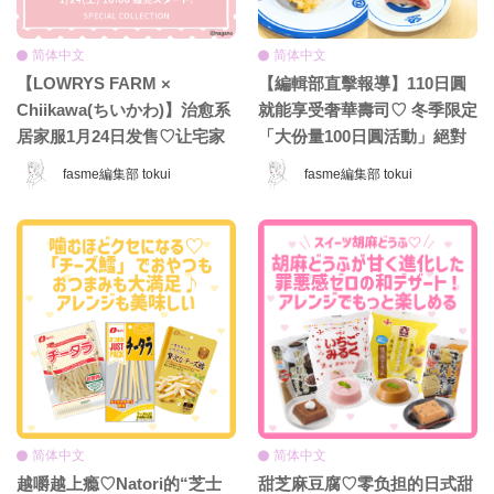
简体中文
简体中文
【LOWRYS FARM ×
【編輯部直擊報導】110日圓
Chiikawa(ちいかわ)】治愈系
就能享受奢華壽司♡ 冬季限定
居家服1月24日发售♡让宅家
「大份量100日圓活動」絕對
时光更加可爱的一系列新品登
不能錯過！期間限定必吃人氣
fasme編集部 tokui
fasme編集部 tokui
场！
菜單一次介紹
简体中文
简体中文
越嚼越上瘾♡Natori的“芝士
甜芝麻豆腐♡零负担的日式甜