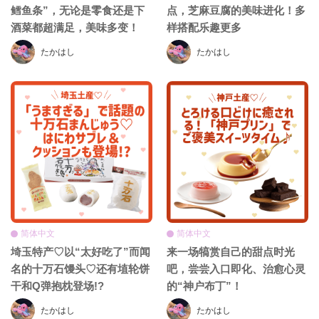
鳕鱼条”，无论是零食还是下
点，芝麻豆腐的美味进化！多
酒菜都超满足，美味多变！
样搭配乐趣更多
たかはし
たかはし
简体中文
简体中文
埼玉特产♡以“太好吃了”而闻
来一场犒赏自己的甜点时光
名的十万石馒头♡还有埴轮饼
吧，尝尝入口即化、治愈心灵
干和Q弹抱枕登场!?
的“神户布丁”！
たかはし
たかはし