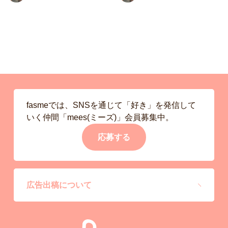
fasmeでは、SNSを通じて「好き」を発信して
いく仲間「mees(ミーズ)」会員募集中。
応募する
広告出稿について