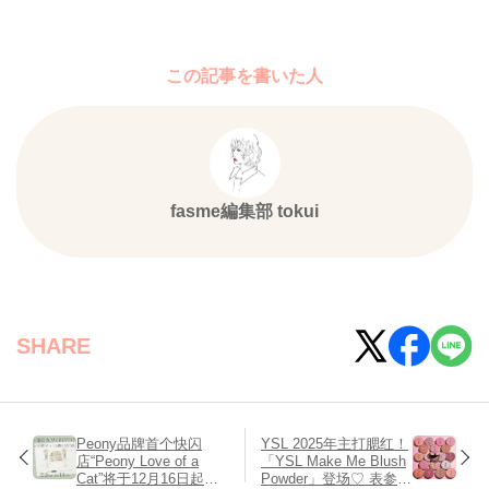
この記事を書いた人
fasme編集部 tokui
SHARE
Peony品牌首个快闪
YSL 2025年主打腮红！
店“Peony Love of a
「YSL Make Me Blush
Cat”将于12月16日起限
Powder」登场♡ 表参道