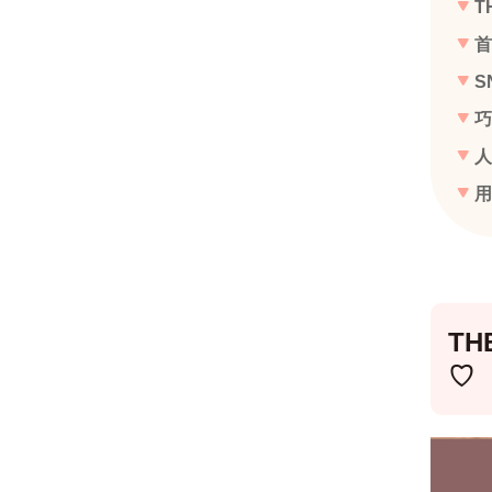
T
首
S
巧
人
用
TH
♡