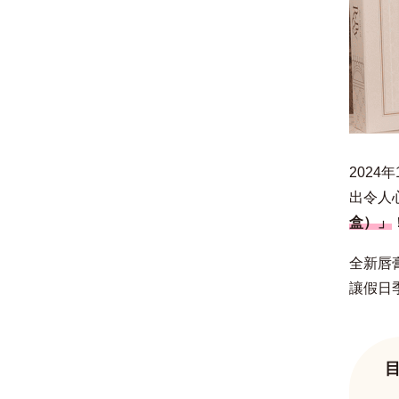
2024
出令人
盒）」
全新唇
讓假日