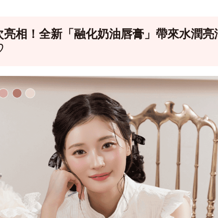
次亮相！全新「融化奶油唇膏」帶來水潤亮
♡