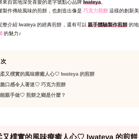
餅來自當地深受喜愛的老字號點心品牌
Iwateya
。
僅製作傳統風味的煎餅，也創造出像是
巧克力煎餅
這樣的創新美
整介紹 Iwateya 的經典煎餅，還有可以
親手體驗製作煎餅
的地
鄉
的魅力♪
目次
柔又樸實的風味療癒人心♡ Iwateya 的煎餅
脆口感令人著迷♡ 巧克力煎餅
能親手做♡ 煎餅之鄉是什麼？
又樸實的風味療癒人心♡ Iwateya 的煎餅