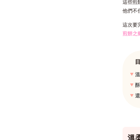
這些煎
他們不
這次要完
煎餅之
溫
酥
還
溫柔