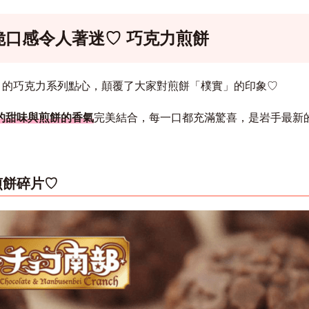
脆口感令人著迷♡ 巧克力煎餅
eya 的巧克力系列點心，顛覆了大家對煎餅「樸實」的印象♡
的甜味與煎餅的香氣
完美結合，
每一口都充滿驚喜，是岩手最新
煎餅碎片♡