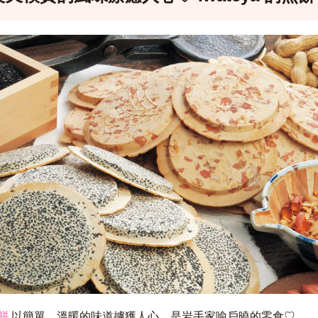
餅
以簡單、溫暖的味道擄獲人心，是岩手家喻戶曉的零食♡