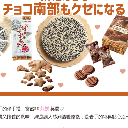
手的伴手禮，當然非
煎餅
莫屬♡
樸又懷舊的風味，總是讓人感到溫暖療癒，是岩手的經典點心之