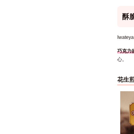
酥
Iwat
巧克力
心。
花生