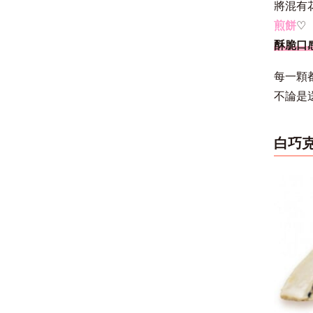
將混有
煎餅
♡
酥脆口
每一顆
不論是
白巧