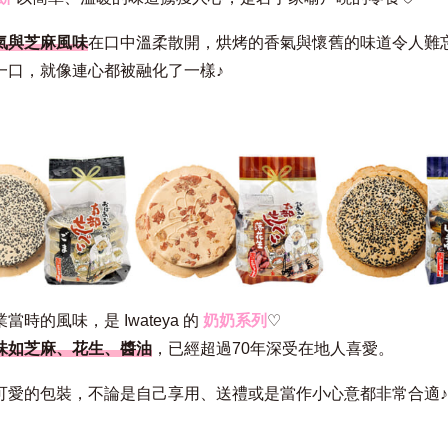
氣與芝麻風味
在口中溫柔散開，烘烤的香氣與懷舊的味道令人難
一口，就像連心都被融化了一樣♪
當時的風味，是 Iwateya 的
奶奶系列
♡
味如芝麻、花生、醬油
，已經超過70年深受在地人喜愛。
可愛的包裝，不論是自己享用、送禮或是當作小心意都非常合適♪