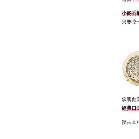
小麥香
只要咬
承襲創業
經典口
復古又