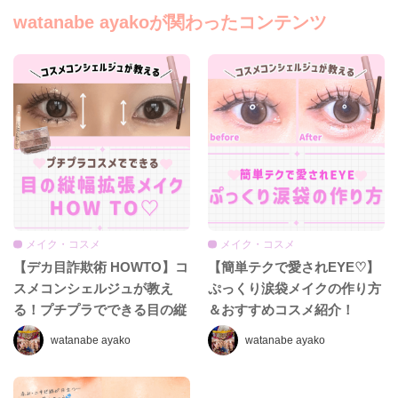
watanabe ayakoが関わったコンテンツ
メイク・コスメ
メイク・コスメ
【デカ目詐欺術 HOWTO】コ
【簡単テクで愛されEYE♡】
スメコンシェルジュが教え
ぷっくり涙袋メイクの作り方
る！プチプラでできる目の縦
＆おすすめコスメ紹介！
幅拡張メイク♡
watanabe ayako
watanabe ayako