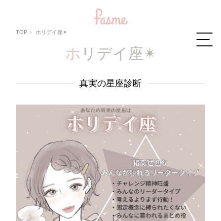
TOP
ホリデイ座✴︎
ホリデイ座✴︎
真実の星座診断