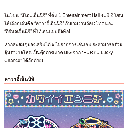
ในโซน “นีโอะเอ็นนิจิ” ที่ชั้น 1 Entertainment Hall จะมี 2 โซน
ให้เลือกเล่นคือ “คาวาอี้เอ็นนิจิ” กับเกมงานวัดเรโทร และ
“ดิจิทัลเอ็นนิจิ” ที่ให้เล่นแบบดิจิทัล!
หากสะสมคูปองเสริมได้ 6 ใบจากการเล่นเกม จะสามารถร่วม
ลุ้นรางวัลใหญ่เป็นตุ๊กตาขนาด BIG จาก “FURYU Lucky
Chance” ได้อีกด้วย!
คาวาอี้เอ็นนิจิ