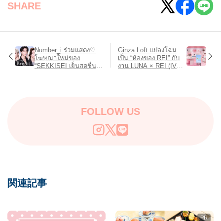
SHARE
Number_i ร่วมแสดง♡
Ginza Loft แปลงโฉม
โฆษณาใหม่ของ
เป็น “ห้องของ REI” กับ
“SEKKISEI เย็นสดชื่น”
งาน LUNA × REI (IVE)
เปิดตัวแล้ว! พร้อม
POP-UP STORE สุด
แคมเปญลุ้นรับของลิมิ
พิเศษแบบจำกัดเวลา!
เต็ด♪
FOLLOW US
関連記事