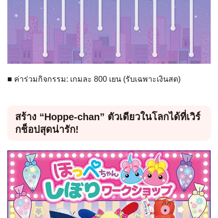
■ ค่าร่วมกิจกรรม: เกมละ 800 เยน (รับเฉพาะเงินสด)
สร้าง “Hoppe-chan” ตัวเดียวในโลกได้ที่เวิร์
กช็อปสุดน่ารัก!