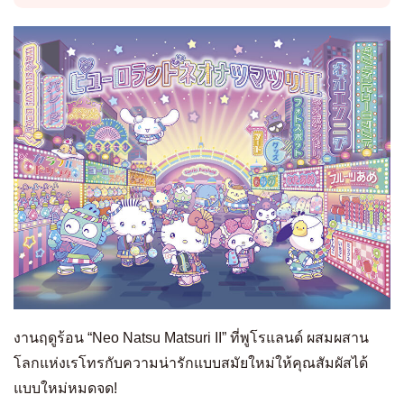
งานฤดูร้อน “Neo Natsu Matsuri II” ที่พูโรแลนด์ ผสมผสาน
โลกแห่งเรโทรกับความน่ารักแบบสมัยใหม่ให้คุณสัมผัสได้
แบบใหม่หมดจด!