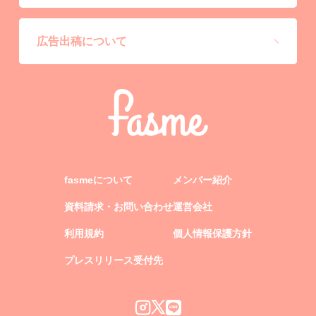
広告出稿について
fasmeについて
メンバー紹介
資料請求・お問い合わせ
運営会社
利用規約
個人情報保護方針
プレスリリース受付先