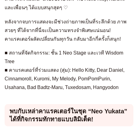
และเพื่อนๆ ได้แบบสนุกสุดๆ ♡
หลังจากจบการแสดงจะมีช่วงถ่ายภาพเป็นที่ระลึกด้วย ภาพ
สวยๆ ที่ได้จากที่นี่จะเป็นความทรงจำพิเศษแน่นอน!
คาแรคเตอร์ผลัดเปลี่ยนกันทุกวัน กลับมาอีกกี่ครั้งก็สนุก!
■ สถานที่จัดกิจกรรม: ชั้น 1 Neo Stage และเวที Wisdom
Tree
■ คาแรคเตอร์ที่ร่วมแสดง (สุ่ม): Hello Kitty, Dear Daniel,
Cinnamoroll, Kuromi, My Melody, PomPomPurin,
Usahana, Bad Badtz-Maru, Tuxedosam, Hangyodon
พบกับเหล่าคาแรคเตอร์ในชุด “Neo Yukata”
ได้ที่กิจกรรมทักทายแบบลิมิเต็ด!