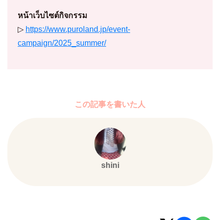
หน้าเว็บไซต์กิจกรรม
▷
https://www.puroland.jp/event-
campaign/2025_summer/
この記事を書いた人
shini