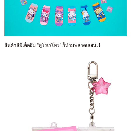
สินค้าลิมิเต็ดธีม “พูโรเรโทร” ก็ห้ามพลาดเลยนะ!