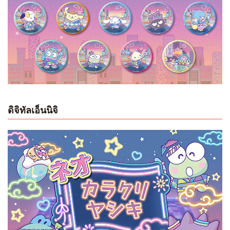
ดิจิทัลเอ็นนิจิ