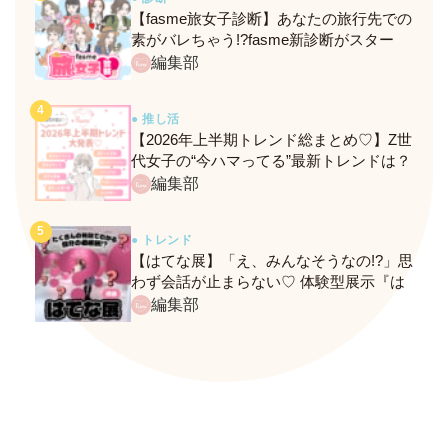
【fasme旅女子診断】あなたの旅行先での
素がバレちゃう!?fasme新診断がスター
ト！
編集部
● 推し活
【2026年上半期トレンド総まとめ♡】Z世
代女子の“今ハマってる”最新トレンドは？
ネクストバズ予報もチェック♪
編集部
● トレンド
【はてな展】「え、みんなそうなの!?」思
わず会話が止まらない♡ 体験型展示『は
てな展』に行ってきたレポ
編集部