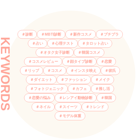
診断
MBTI診断
新作コスメ
プチプラ
KEYWORDS
占い
心理テスト
タロット占い
オタク女子診断
韓国コスメ
コスメレビュー
顔タイプ診断
恋愛
リップ
コスメ
インスタ映え
彼氏
ダイエット
ファッション
メイク
フォトジェニック
カフェ
推し活
恋愛の悩み
レンアイ動物診断
韓国
ネイル
スイーツ
トレンド
モデル体重