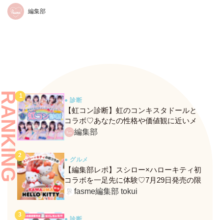
激レアシークレットも見逃せ
編集部
ない♪
RANKING
● 診断
【虹コン診断】虹のコンキスタドールと
コラボ♡あなたの性格や価値観に近いメ
ンバーがわかる、fasmeの新診断がスター
編集部
ト！
● グルメ
【編集部レポ】スシロー×ハローキティ初
コラボを一足先に体験♡7月29日発売の限
定メニュー＆グッズをレポ！
fasme編集部 tokui
● 診断