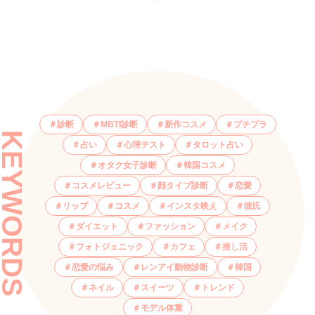
診断
MBTI診断
新作コスメ
プチプラ
KEYWORDS
占い
心理テスト
タロット占い
オタク女子診断
韓国コスメ
コスメレビュー
顔タイプ診断
恋愛
リップ
コスメ
インスタ映え
彼氏
ダイエット
ファッション
メイク
フォトジェニック
カフェ
推し活
恋愛の悩み
レンアイ動物診断
韓国
ネイル
スイーツ
トレンド
モデル体重