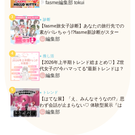
定メニュー＆グッズをレポ！
fasme編集部 tokui
● 診断
【fasme旅女子診断】あなたの旅行先での
素がバレちゃう!?fasme新診断がスター
ト！
編集部
● 推し活
【2026年上半期トレンド総まとめ♡】Z世
代女子の“今ハマってる”最新トレンドは？
ネクストバズ予報もチェック♪
編集部
● トレンド
【はてな展】「え、みんなそうなの!?」思
わず会話が止まらない♡ 体験型展示『は
てな展』に行ってきたレポ
編集部