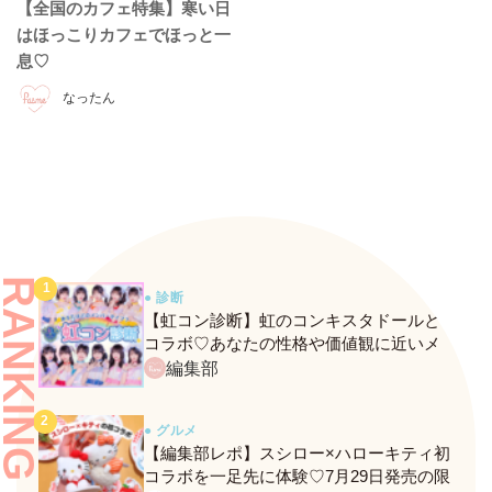
【全国のカフェ特集】寒い日
はほっこりカフェでほっと一
息♡
なったん
RANKING
● 診断
【虹コン診断】虹のコンキスタドールと
コラボ♡あなたの性格や価値観に近いメ
ンバーがわかる、fasmeの新診断がスター
編集部
ト！
● グルメ
【編集部レポ】スシロー×ハローキティ初
コラボを一足先に体験♡7月29日発売の限