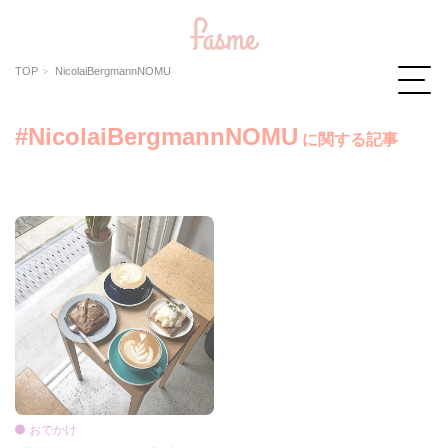
TOP
NicolaiBergmannNOMU
#NicolaiBergmannNOMU
に関する記事
おでかけ