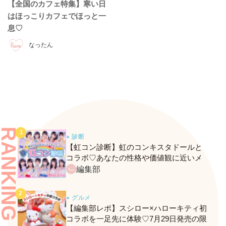
【全国のカフェ特集】寒い日
はほっこりカフェでほっと一
息♡
なったん
RANKING
● 診断
【虹コン診断】虹のコンキスタドールと
コラボ♡あなたの性格や価値観に近いメ
ンバーがわかる、fasmeの新診断がスター
編集部
ト！
● グルメ
【編集部レポ】スシロー×ハローキティ初
コラボを一足先に体験♡7月29日発売の限