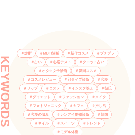
診断
MBTI診断
新作コスメ
プチプラ
KEYWORDS
占い
心理テスト
タロット占い
オタク女子診断
韓国コスメ
コスメレビュー
顔タイプ診断
恋愛
リップ
コスメ
インスタ映え
彼氏
ダイエット
ファッション
メイク
フォトジェニック
カフェ
推し活
恋愛の悩み
レンアイ動物診断
韓国
ネイル
スイーツ
トレンド
モデル体重