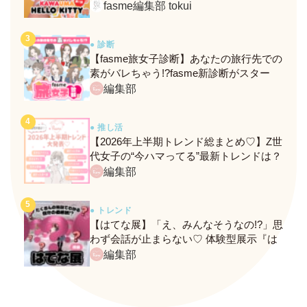
定メニュー＆グッズをレポ！
fasme編集部 tokui
● 診断
【fasme旅女子診断】あなたの旅行先での
素がバレちゃう!?fasme新診断がスター
ト！
編集部
● 推し活
【2026年上半期トレンド総まとめ♡】Z世
代女子の“今ハマってる”最新トレンドは？
ネクストバズ予報もチェック♪
編集部
● トレンド
【はてな展】「え、みんなそうなの!?」思
わず会話が止まらない♡ 体験型展示『は
てな展』に行ってきたレポ
編集部