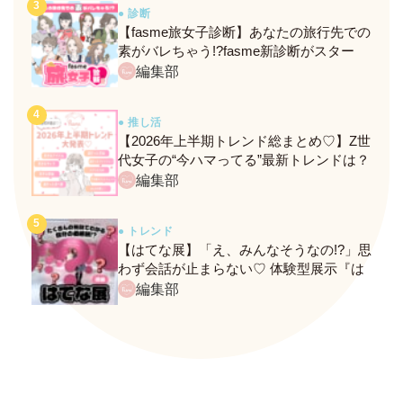
● 診断
【fasme旅女子診断】あなたの旅行先での
素がバレちゃう!?fasme新診断がスター
ト！
編集部
● 推し活
【2026年上半期トレンド総まとめ♡】Z世
代女子の“今ハマってる”最新トレンドは？
ネクストバズ予報もチェック♪
編集部
● トレンド
【はてな展】「え、みんなそうなの!?」思
わず会話が止まらない♡ 体験型展示『は
てな展』に行ってきたレポ
編集部