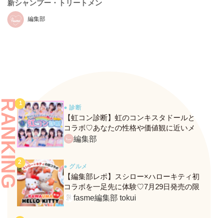
新シャンプー・トリートメン
ト発表会をレポ！
編集部
RANKING
● 診断
【虹コン診断】虹のコンキスタドールと
コラボ♡あなたの性格や価値観に近いメ
ンバーがわかる、fasmeの新診断がスター
編集部
ト！
● グルメ
【編集部レポ】スシロー×ハローキティ初
コラボを一足先に体験♡7月29日発売の限
定メニュー＆グッズをレポ！
fasme編集部 tokui