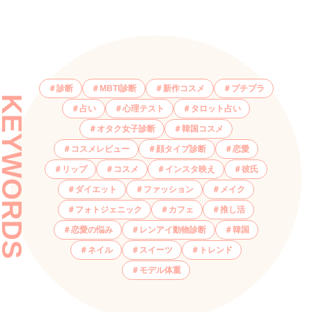
診断
MBTI診断
新作コスメ
プチプラ
KEYWORDS
占い
心理テスト
タロット占い
オタク女子診断
韓国コスメ
コスメレビュー
顔タイプ診断
恋愛
リップ
コスメ
インスタ映え
彼氏
ダイエット
ファッション
メイク
フォトジェニック
カフェ
推し活
恋愛の悩み
レンアイ動物診断
韓国
ネイル
スイーツ
トレンド
モデル体重