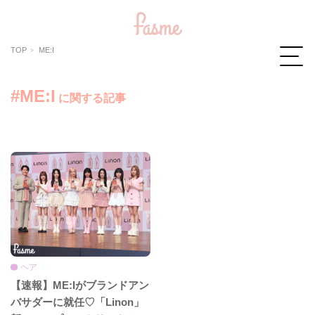
TOP
ME:I
#ME:I
に関する記事
ヘア
【速報】ME:Iがブランドアン
バサダーに就任♡「Linon」