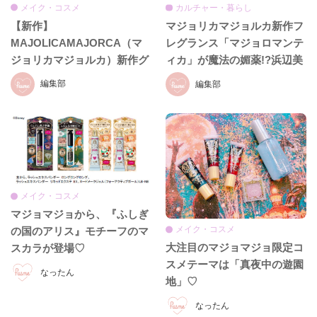
メイク・コスメ
カルチャー・暮らし
【新作】
マジョリカマジョルカ新作フ
MAJOLICAMAJORCA（マ
レグランス「マジョロマンテ
ジョリカマジョルカ）新作グ
ィカ」が魔法の媚薬!?浜辺美
ラデシャドウパレットが優秀
波監修第二弾！
編集部
編集部
♡
メイク・コスメ
マジョマジョから、『ふしぎ
メイク・コスメ
の国のアリス』モチーフのマ
大注目のマジョマジョ限定コ
スカラが登場♡
スメテーマは「真夜中の遊園
なったん
地」♡
なったん