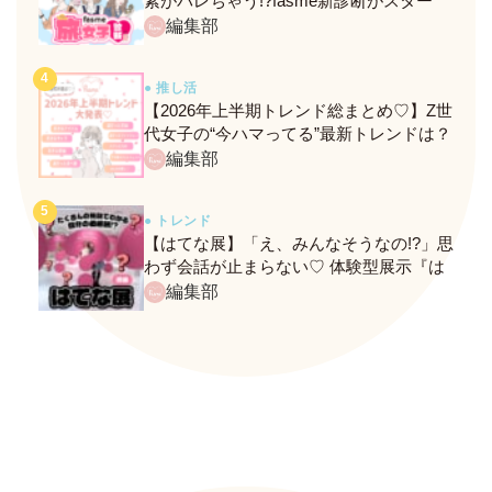
素がバレちゃう!?fasme新診断がスター
ト！
編集部
● 推し活
【2026年上半期トレンド総まとめ♡】Z世
代女子の“今ハマってる”最新トレンドは？
ネクストバズ予報もチェック♪
編集部
● トレンド
【はてな展】「え、みんなそうなの!?」思
わず会話が止まらない♡ 体験型展示『は
てな展』に行ってきたレポ
編集部