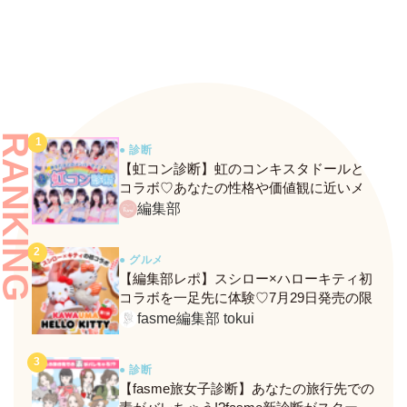
RANKING
● 診断
【虹コン診断】虹のコンキスタドールと
コラボ♡あなたの性格や価値観に近いメ
ンバーがわかる、fasmeの新診断がスター
編集部
ト！
● グルメ
【編集部レポ】スシロー×ハローキティ初
コラボを一足先に体験♡7月29日発売の限
定メニュー＆グッズをレポ！
fasme編集部 tokui
● 診断
【fasme旅女子診断】あなたの旅行先での