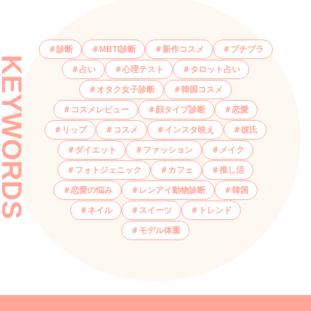
診断
MBTI診断
新作コスメ
プチプラ
KEYWORDS
占い
心理テスト
タロット占い
オタク女子診断
韓国コスメ
コスメレビュー
顔タイプ診断
恋愛
リップ
コスメ
インスタ映え
彼氏
ダイエット
ファッション
メイク
フォトジェニック
カフェ
推し活
恋愛の悩み
レンアイ動物診断
韓国
ネイル
スイーツ
トレンド
モデル体重