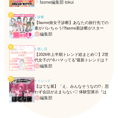
定メニュー＆グッズをレポ！
fasme編集部 tokui
● 診断
【fasme旅女子診断】あなたの旅行先での
素がバレちゃう!?fasme新診断がスター
ト！
編集部
● 推し活
【2026年上半期トレンド総まとめ♡】Z世
代女子の“今ハマってる”最新トレンドは？
ネクストバズ予報もチェック♪
編集部
● トレンド
【はてな展】「え、みんなそうなの!?」思
わず会話が止まらない♡ 体験型展示『は
てな展』に行ってきたレポ
編集部