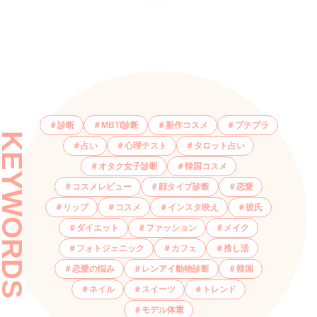
診断
MBTI診断
新作コスメ
プチプラ
KEYWORDS
占い
心理テスト
タロット占い
オタク女子診断
韓国コスメ
コスメレビュー
顔タイプ診断
恋愛
リップ
コスメ
インスタ映え
彼氏
ダイエット
ファッション
メイク
フォトジェニック
カフェ
推し活
恋愛の悩み
レンアイ動物診断
韓国
ネイル
スイーツ
トレンド
モデル体重