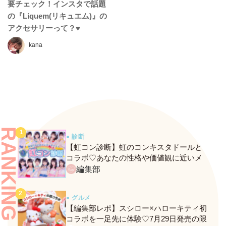
要チェック！インスタで話題
の『Liquem(リキュエム)』の
アクセサリーって？♥
kana
RANKING
● 診断
【虹コン診断】虹のコンキスタドールと
コラボ♡あなたの性格や価値観に近いメ
ンバーがわかる、fasmeの新診断がスター
編集部
ト！
● グルメ
【編集部レポ】スシロー×ハローキティ初
コラボを一足先に体験♡7月29日発売の限