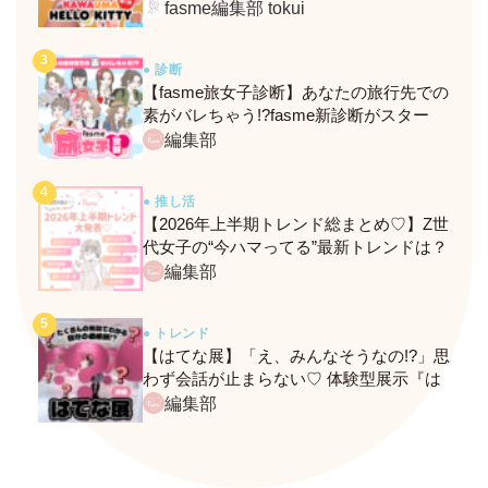
定メニュー＆グッズをレポ！
fasme編集部 tokui
● 診断
【fasme旅女子診断】あなたの旅行先での
素がバレちゃう!?fasme新診断がスター
ト！
編集部
● 推し活
【2026年上半期トレンド総まとめ♡】Z世
代女子の“今ハマってる”最新トレンドは？
ネクストバズ予報もチェック♪
編集部
● トレンド
【はてな展】「え、みんなそうなの!?」思
わず会話が止まらない♡ 体験型展示『は
てな展』に行ってきたレポ
編集部