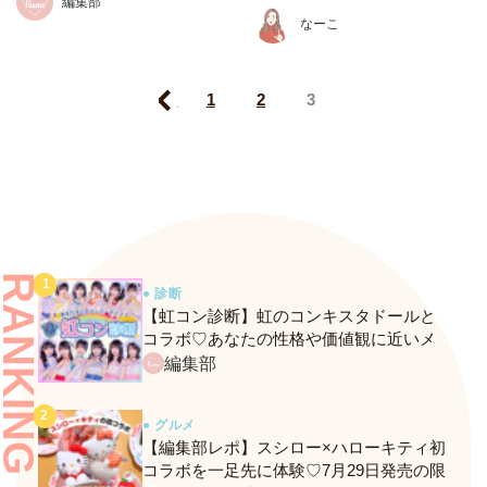
編集部
なーこ
Prev
1
2
3
RANKING
● 診断
【虹コン診断】虹のコンキスタドールと
コラボ♡あなたの性格や価値観に近いメ
ンバーがわかる、fasmeの新診断がスター
編集部
ト！
● グルメ
【編集部レポ】スシロー×ハローキティ初
コラボを一足先に体験♡7月29日発売の限