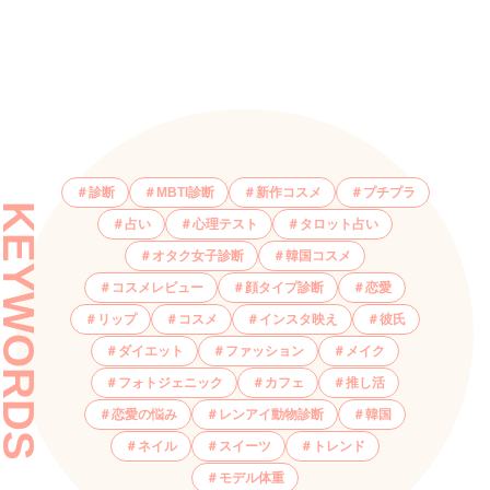
診断
MBTI診断
新作コスメ
プチプラ
KEYWORDS
占い
心理テスト
タロット占い
オタク女子診断
韓国コスメ
コスメレビュー
顔タイプ診断
恋愛
リップ
コスメ
インスタ映え
彼氏
ダイエット
ファッション
メイク
フォトジェニック
カフェ
推し活
恋愛の悩み
レンアイ動物診断
韓国
ネイル
スイーツ
トレンド
モデル体重