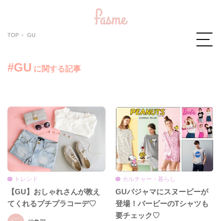
TOP
GU
#GU
に関する記事
カルチャー・暮らし
トレンド
GUパジャマにスヌーピーが
【GU】おしゃれさんが教え
登場！バービーのTシャツも
てくれるプチプラコーデ♡
要チェック♡