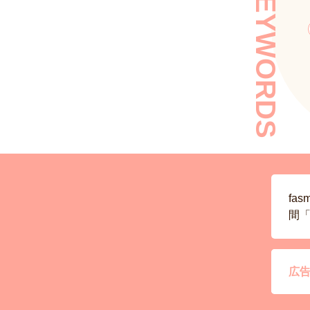
KEYWORDS
fa
間「
広