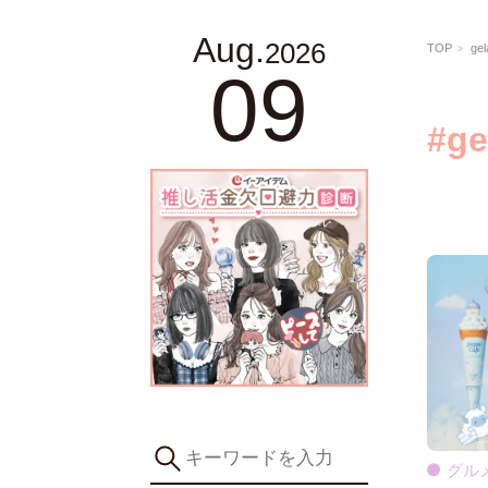
Aug.
2026
TOP
gel
09
#ge
グル