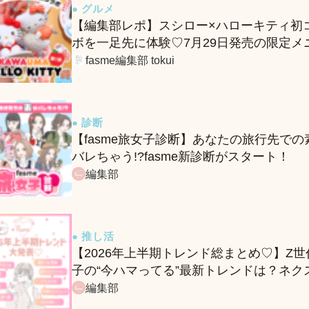
● グルメ
【編集部レポ】スシロー×ハローキティ初
ボを一足先に体験♡7月29日発売の限定メ
ー＆グッズをレポ！
fasme編集部 tokui
● 診断
【fasme旅女子診断】あなたの旅行先での
バレちゃう!?fasme新診断がスタート！
編集部
● 推し活
【2026年上半期トレンド総まとめ♡】Z世
子の“今ハマってる”最新トレンドは？ネク
バズ予報もチェック♪
編集部