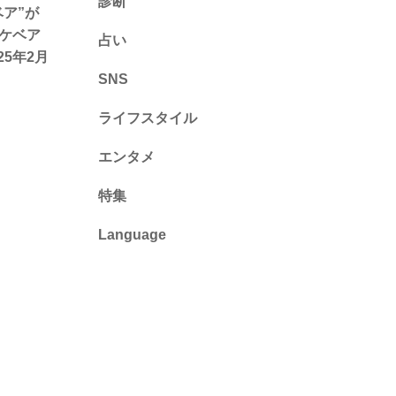
診断
ケベア”が
診断
ピケベア
占い
5年2月
心理テスト
SNS
ライフスタイル
推し活
エンタメ
カルチャー・暮らし
特集
Language
English
ไทย
简体中文
繁體中文