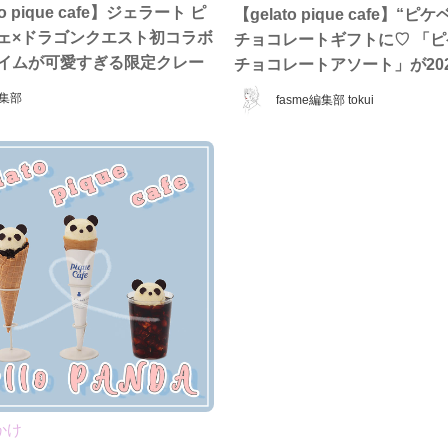
to pique cafe】ジェラート ピ
【gelato pique cafe】“ピ
フェ×ドラゴンクエスト初コラボ
チョコレートギフトに♡ 「
ライムが可愛すぎる限定クレー
チョコレートアソート」が202
ートが登場！2026年8月7日
1日(土)発売！
集部
fasme編集部 tokui
間限定販売
かけ