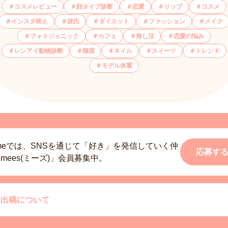
コスメレビュー
顔タイプ診断
恋愛
リップ
コスメ
インスタ映え
彼氏
ダイエット
ファッション
メイク
フォトジェニック
カフェ
推し活
恋愛の悩み
レンアイ動物診断
韓国
ネイル
スイーツ
トレンド
モデル体重
smeでは、SNSを通じて「好き」を発信していく仲
応募す
mees(ミーズ)」会員募集中。
告出稿について