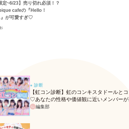
定~6/23】売り切れ必須！？
 pique cafeの『Hello！
DA』が可愛すぎ♡
お
● 診断
【虹コン診断】虹のコンキスタドールとコ
♡あなたの性格や価値観に近いメンバーが
る、fasmeの新診断がスタート！
編集部