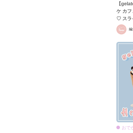
【gela
ケ カ
♡ ス
プ＆フロ
編
から期
おで