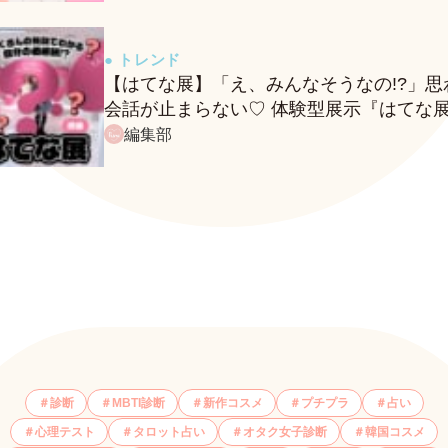
● トレンド
【はてな展】「え、みんなそうなの!?」思
会話が止まらない♡ 体験型展示『はてな
に行ってきたレポ
編集部
診断
MBTI診断
新作コスメ
プチプラ
占い
心理テスト
タロット占い
オタク女子診断
韓国コスメ