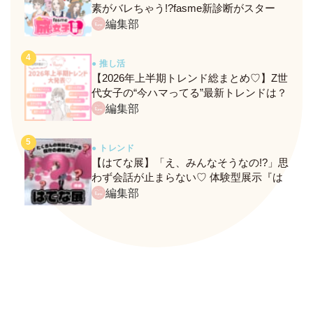
素がバレちゃう!?fasme新診断がスター
ト！
編集部
● 推し活
【2026年上半期トレンド総まとめ♡】Z世
代女子の“今ハマってる”最新トレンドは？
ネクストバズ予報もチェック♪
編集部
● トレンド
【はてな展】「え、みんなそうなの!?」思
わず会話が止まらない♡ 体験型展示『は
てな展』に行ってきたレポ
編集部