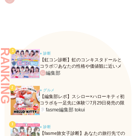
RANKING
● 診断
【虹コン診断】虹のコンキスタドールと
コラボ♡あなたの性格や価値観に近いメ
ンバーがわかる、fasmeの新診断がスター
編集部
ト！
● グルメ
【編集部レポ】スシロー×ハローキティ初
コラボを一足先に体験♡7月29日発売の限
定メニュー＆グッズをレポ！
fasme編集部 tokui
● 診断
【fasme旅女子診断】あなたの旅行先での