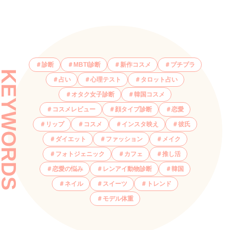
診断
MBTI診断
新作コスメ
プチプラ
KEYWORDS
占い
心理テスト
タロット占い
オタク女子診断
韓国コスメ
コスメレビュー
顔タイプ診断
恋愛
リップ
コスメ
インスタ映え
彼氏
ダイエット
ファッション
メイク
フォトジェニック
カフェ
推し活
恋愛の悩み
レンアイ動物診断
韓国
ネイル
スイーツ
トレンド
モデル体重