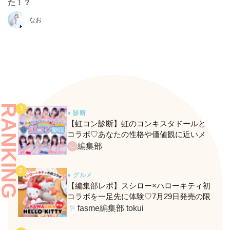
た！？
なお
RANKING
● 診断
【虹コン診断】虹のコンキスタドールと
コラボ♡あなたの性格や価値観に近いメ
ンバーがわかる、fasmeの新診断がスター
編集部
ト！
● グルメ
【編集部レポ】スシロー×ハローキティ初
コラボを一足先に体験♡7月29日発売の限
定メニュー＆グッズをレポ！
fasme編集部 tokui