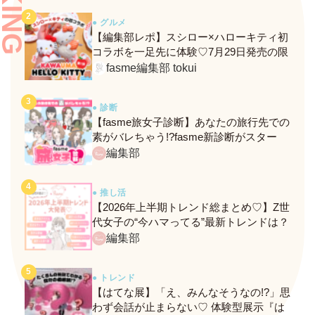
● グルメ
【編集部レポ】スシロー×ハローキティ初
コラボを一足先に体験♡7月29日発売の限
定メニュー＆グッズをレポ！
fasme編集部 tokui
● 診断
【fasme旅女子診断】あなたの旅行先での
素がバレちゃう!?fasme新診断がスター
ト！
編集部
● 推し活
【2026年上半期トレンド総まとめ♡】Z世
代女子の“今ハマってる”最新トレンドは？
ネクストバズ予報もチェック♪
編集部
● トレンド
【はてな展】「え、みんなそうなの!?」思
わず会話が止まらない♡ 体験型展示『は