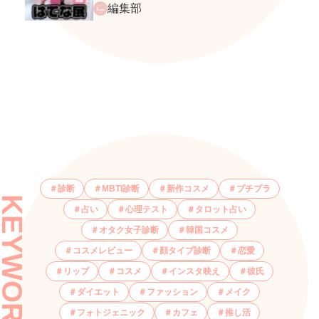
てな展』に行ってきたレポ
編集部
診断
MBTI診断
新作コスメ
プチプラ
KEYWORDS
占い
心理テスト
タロット占い
オタク女子診断
韓国コスメ
コスメレビュー
顔タイプ診断
恋愛
リップ
コスメ
インスタ映え
彼氏
ダイエット
ファッション
メイク
フォトジェニック
カフェ
推し活