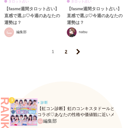
タロット占い
タロット占い
【fasme週間タロット占い】
【fasme週間タロット占い】
直感で選ぶ♡今週のあなたの
直感で選ぶ♡今週のあなたの
運勢は？
運勢は？
編集部
natsu
1
2
Next
RANKING
● 診断
【虹コン診断】虹のコンキスタドールと
コラボ♡あなたの性格や価値観に近いメ
ンバーがわかる、fasmeの新診断がスター
編集部
ト！