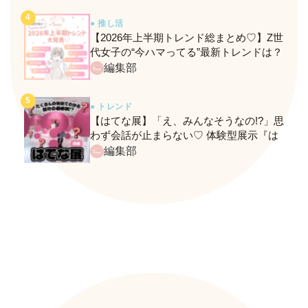
● 推し活
【2026年上半期トレンド総まとめ♡】Z世
代女子の“今ハマってる”最新トレンドは？
ネクストバズ予報もチェック♪
編集部
● トレンド
【はてな展】「え、みんなそうなの!?」思
わず会話が止まらない♡ 体験型展示『は
てな展』に行ってきたレポ
編集部