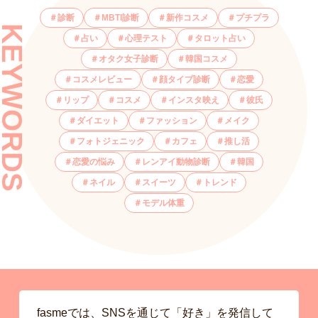
診断
MBTI診断
新作コスメ
プチプラ
KEYWORDS
占い
心理テスト
タロット占い
オタク女子診断
韓国コスメ
コスメレビュー
顔タイプ診断
恋愛
リップ
コスメ
インスタ映え
彼氏
ダイエット
ファッション
メイク
フォトジェニック
カフェ
推し活
恋愛の悩み
レンアイ動物診断
韓国
ネイル
スイーツ
トレンド
モデル体重
fasmeでは、SNSを通じて「好き」を発信して