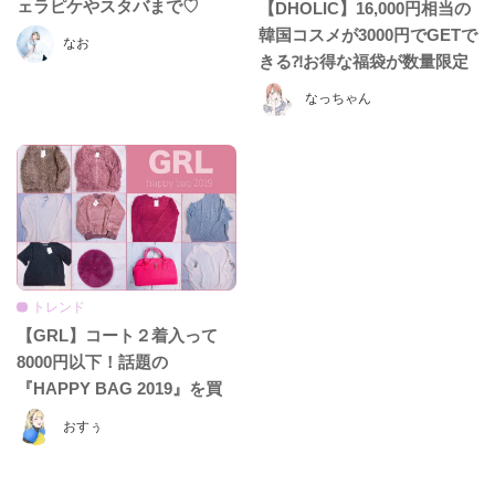
ェラピケやスタバまで♡
【DHOLIC】16,000円相当の
韓国コスメが3000円でGETで
なお
きる⁈お得な福袋が数量限定
で発売♡
なっちゃん
トレンド
【GRL】コート２着入って
8000円以下！話題の
『HAPPY BAG 2019』を買
ってみた！！
おすぅ