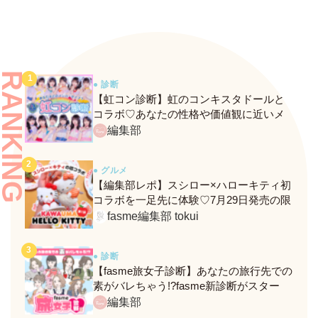
RANKING
● 診断
【虹コン診断】虹のコンキスタドールと
コラボ♡あなたの性格や価値観に近いメ
ンバーがわかる、fasmeの新診断がスター
編集部
ト！
● グルメ
【編集部レポ】スシロー×ハローキティ初
コラボを一足先に体験♡7月29日発売の限
定メニュー＆グッズをレポ！
fasme編集部 tokui
● 診断
【fasme旅女子診断】あなたの旅行先での
素がバレちゃう!?fasme新診断がスター
ト！
編集部