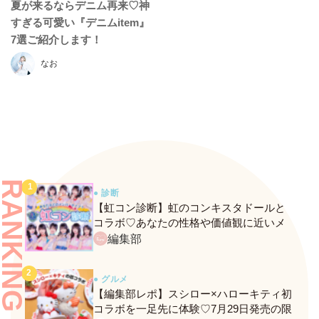
夏が来るならデニム再来♡神
すぎる可愛い『デニムitem』
7選ご紹介します！
なお
RANKING
● 診断
【虹コン診断】虹のコンキスタドールと
コラボ♡あなたの性格や価値観に近いメ
ンバーがわかる、fasmeの新診断がスター
編集部
ト！
● グルメ
【編集部レポ】スシロー×ハローキティ初
コラボを一足先に体験♡7月29日発売の限