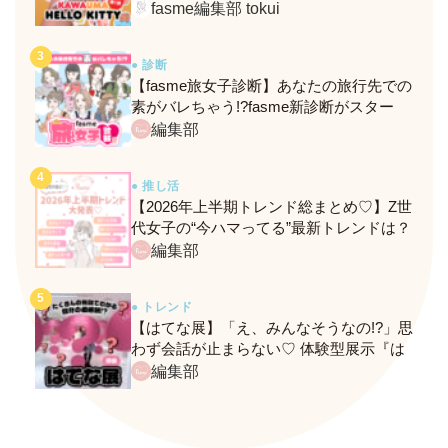
定メニュー＆グッズをレポ！
fasme編集部 tokui
● 診断
【fasme旅女子診断】あなたの旅行先での
素がバレちゃう!?fasme新診断がスター
ト！
編集部
● 推し活
【2026年上半期トレンド総まとめ♡】Z世
代女子の“今ハマってる”最新トレンドは？
ネクストバズ予報もチェック♪
編集部
● トレンド
【はてな展】「え、みんなそうなの!?」思
わず会話が止まらない♡ 体験型展示『は
てな展』に行ってきたレポ
編集部