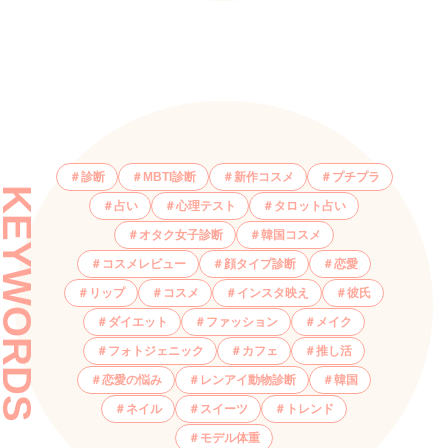
診断
MBTI診断
新作コスメ
プチプラ
KEYWORDS
占い
心理テスト
タロット占い
オタク女子診断
韓国コスメ
コスメレビュー
顔タイプ診断
恋愛
リップ
コスメ
インスタ映え
彼氏
ダイエット
ファッション
メイク
フォトジェニック
カフェ
推し活
恋愛の悩み
レンアイ動物診断
韓国
ネイル
スイーツ
トレンド
モデル体重