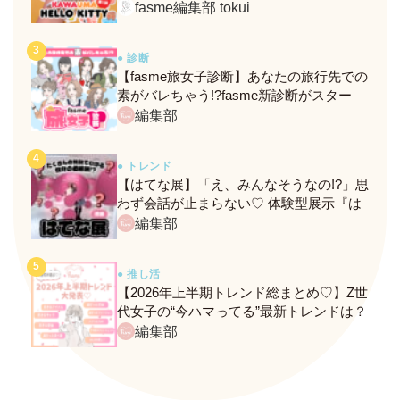
定メニュー＆グッズをレポ！
fasme編集部 tokui
● 診断
【fasme旅女子診断】あなたの旅行先での
素がバレちゃう!?fasme新診断がスター
ト！
編集部
● トレンド
【はてな展】「え、みんなそうなの!?」思
わず会話が止まらない♡ 体験型展示『は
てな展』に行ってきたレポ
編集部
● 推し活
【2026年上半期トレンド総まとめ♡】Z世
代女子の“今ハマってる”最新トレンドは？
ネクストバズ予報もチェック♪
編集部