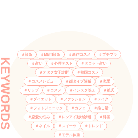
診断
MBTI診断
新作コスメ
プチプラ
KEYWORDS
占い
心理テスト
タロット占い
オタク女子診断
韓国コスメ
コスメレビュー
顔タイプ診断
恋愛
リップ
コスメ
インスタ映え
彼氏
ダイエット
ファッション
メイク
フォトジェニック
カフェ
推し活
恋愛の悩み
レンアイ動物診断
韓国
ネイル
スイーツ
トレンド
モデル体重