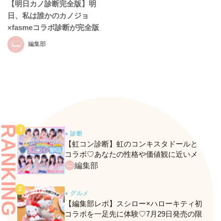
【明日カノ診断完全版】明
日、私は誰かのカノジョ
×fasmeコラボ診断が完全版
でリニューアル！
編集部
RANKING
● 診断
【虹コン診断】虹のコンキスタドールと
コラボ♡あなたの性格や価値観に近いメ
ンバーがわかる、fasmeの新診断がスター
編集部
ト！
● グルメ
【編集部レポ】スシロー×ハローキティ初
コラボを一足先に体験♡7月29日発売の限