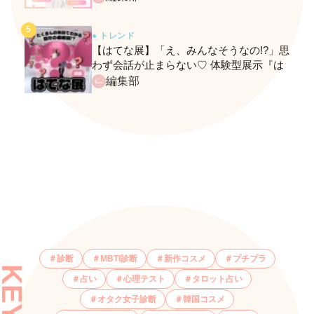
● トレンド
【はてな展】「え、みんなそうなの!?」思
わず会話が止まらない♡ 体験型展示『は
てな展』に行ってきたレポ
編集部
診断
MBTI診断
新作コスメ
プチプラ
占い
心理テスト
タロット占い
オタク女子診断
韓国コスメ