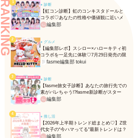
RANKING
● 診断
【虹コン診断】虹のコンキスタドールと
コラボ♡あなたの性格や価値観に近いメ
ンバーがわかる、fasmeの新診断がスター
編集部
ト！
● グルメ
【編集部レポ】スシロー×ハローキティ初
コラボを一足先に体験♡7月29日発売の限
定メニュー＆グッズをレポ！
fasme編集部 tokui
● 診断
【fasme旅女子診断】あなたの旅行先での
素がバレちゃう!?fasme新診断がスター
ト！
編集部
● 推し活
【2026年上半期トレンド総まとめ♡】Z世
代女子の“今ハマってる”最新トレンドは？
ネクストバズ予報もチェック♪
編集部