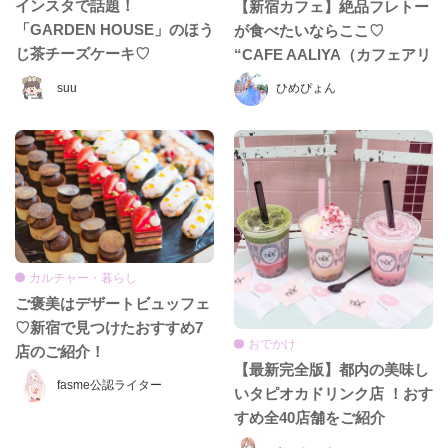
インスタで話題！
【新宿カフェ】絶品フレトー
「GARDEN HOUSE」のほう
が食べたいならここ♡
じ茶チーズケーキ♡
“CAFE AALIYA（カフェアリ
ヤ）”
suu
ひめぴょん
カルチャー・暮らし
ご褒美はデザートビュッフェ
♡新宿で見つけたおすすめ7
おでかけ
店のご紹介！
【最新完全版】都内の美味し
fasme公認ライター
いタピオカドリンク店 ！おす
すめ全40店舗をご紹介