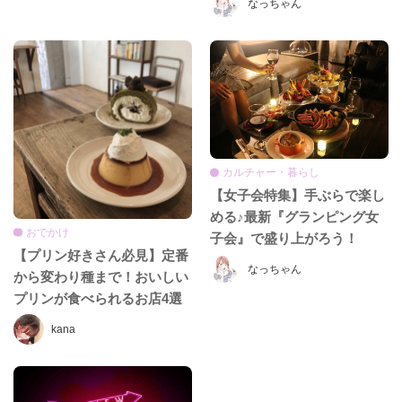
なっちゃん
カルチャー・暮らし
【女子会特集】手ぶらで楽し
める♪最新『グランピング女
おでかけ
子会』で盛り上がろう！
【プリン好きさん必見】定番
なっちゃん
から変わり種まで！おいしい
プリンが食べられるお店4選
♡
kana