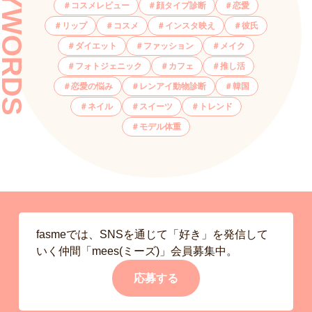
KEYWORDS
コスメレビュー
顔タイプ診断
恋愛
リップ
コスメ
インスタ映え
彼氏
ダイエット
ファッション
メイク
フォトジェニック
カフェ
推し活
恋愛の悩み
レンアイ動物診断
韓国
ネイル
スイーツ
トレンド
モデル体重
fasmeでは、SNSを通じて「好き」を発信して
いく仲間「mees(ミーズ)」会員募集中。
応募する