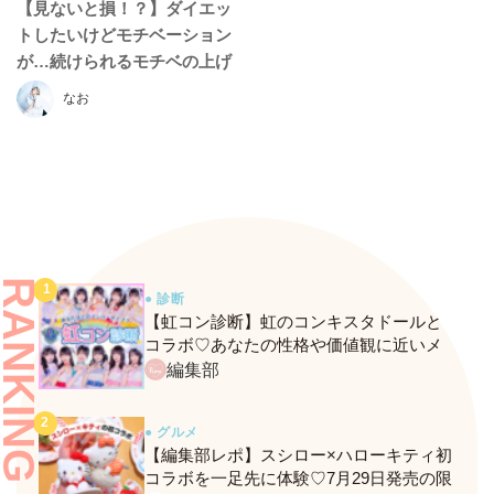
【見ないと損！？】ダイエッ
トしたいけどモチベーション
が…続けられるモチベの上げ
方はコレでしょ♡
なお
RANKING
● 診断
【虹コン診断】虹のコンキスタドールと
コラボ♡あなたの性格や価値観に近いメ
ンバーがわかる、fasmeの新診断がスター
編集部
ト！
● グルメ
【編集部レポ】スシロー×ハローキティ初
コラボを一足先に体験♡7月29日発売の限