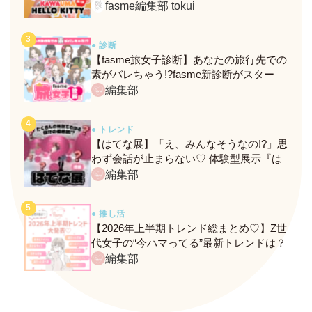
定メニュー＆グッズをレポ！
fasme編集部 tokui
● 診断
【fasme旅女子診断】あなたの旅行先での
素がバレちゃう!?fasme新診断がスター
ト！
編集部
● トレンド
【はてな展】「え、みんなそうなの!?」思
わず会話が止まらない♡ 体験型展示『は
てな展』に行ってきたレポ
編集部
● 推し活
【2026年上半期トレンド総まとめ♡】Z世
代女子の“今ハマってる”最新トレンドは？
ネクストバズ予報もチェック♪
編集部