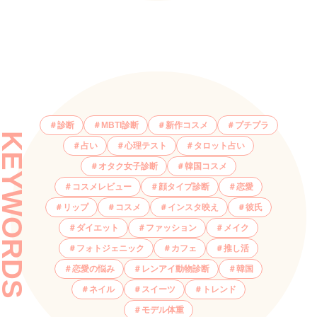
診断
MBTI診断
新作コスメ
プチプラ
KEYWORDS
占い
心理テスト
タロット占い
オタク女子診断
韓国コスメ
コスメレビュー
顔タイプ診断
恋愛
リップ
コスメ
インスタ映え
彼氏
ダイエット
ファッション
メイク
フォトジェニック
カフェ
推し活
恋愛の悩み
レンアイ動物診断
韓国
ネイル
スイーツ
トレンド
モデル体重