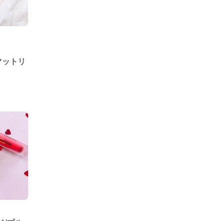
한국어
神マットリ