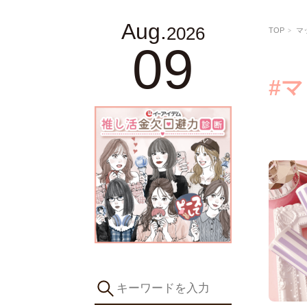
Aug.
2026
TOP
マ
09
#