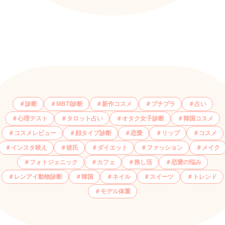
診断
MBTI診断
新作コスメ
プチプラ
占い
心理テスト
タロット占い
オタク女子診断
韓国コスメ
コスメレビュー
顔タイプ診断
恋愛
リップ
コスメ
インスタ映え
彼氏
ダイエット
ファッション
メイク
フォトジェニック
カフェ
推し活
恋愛の悩み
レンアイ動物診断
韓国
ネイル
スイーツ
トレンド
モデル体重