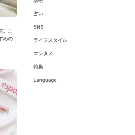
診断
診断
占い
心理テスト
SNS
言。こ
すめの
ライフスタイル
推し活
エンタメ
カルチャー・暮らし
特集
Language
English
ไทย
简体中文
繁體中文