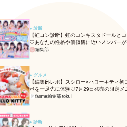
● 診断
【虹コン診断】虹のコンキスタドールとコ
♡あなたの性格や価値観に近いメンバーが
る、fasmeの新診断がスタート！
編集部
● グルメ
【編集部レポ】スシロー×ハローキティ初
ボを一足先に体験♡7月29日発売の限定メ
ー＆グッズをレポ！
fasme編集部 tokui
● 診断