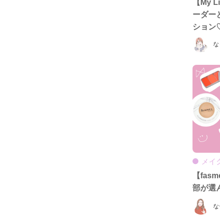
【My L
ーダー
ション
な
メイ
【fas
部が選
な