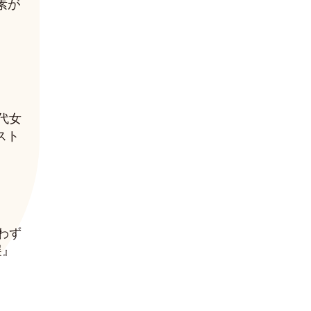
素が
代女
スト
わず
展』