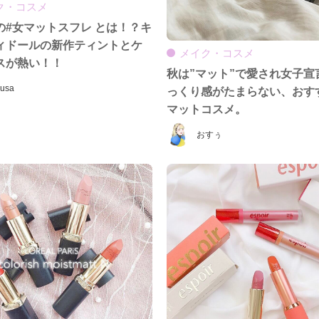
ク・コスメ
の#女マットスフレ とは！？キ
ィドールの新作ティントとケ
メイク・コスメ
スが熱い！！
秋は”マット”で愛され女子宣
usa
っくり感がたまらない、おす
マットコスメ。
おすぅ