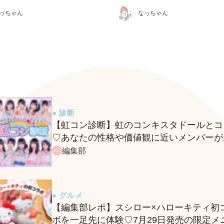
っちゃん
なっちゃん
● 診断
【虹コン診断】虹のコンキスタドールとコ
♡あなたの性格や価値観に近いメンバーが
る、fasmeの新診断がスタート！
編集部
● グルメ
【編集部レポ】スシロー×ハローキティ初
ボを一足先に体験♡7月29日発売の限定メ