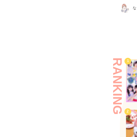
な
RANKING