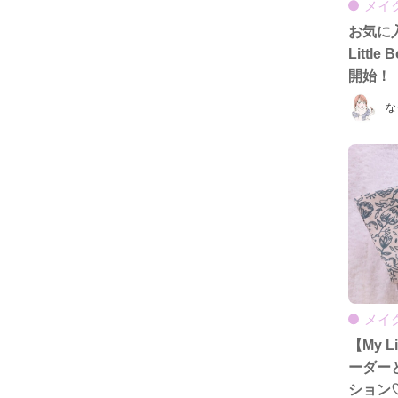
メイ
お気に
Littl
開始！
な
メイ
【My L
ーダー
ション