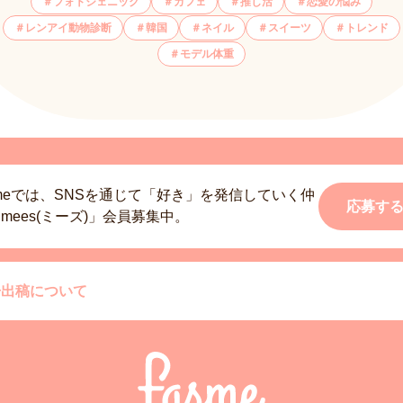
フォトジェニック
カフェ
推し活
恋愛の悩み
レンアイ動物診断
韓国
ネイル
スイーツ
トレンド
モデル体重
smeでは、SNSを通じて「好き」を発信していく仲
応募す
mees(ミーズ)」会員募集中。
告出稿について