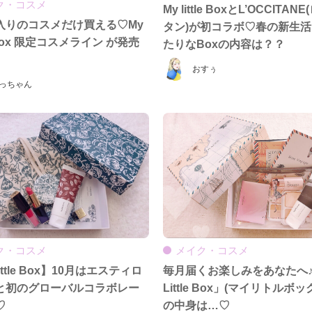
ク・コスメ
My little BoxとL’OCCITAN
入りのコスメだけ買える♡My
タン)が初コラボ♡春の新生
e Box 限定コスメライン が発売
たりなBoxの内容は？？
おすぅ
っちゃん
ク・コスメ
メイク・コスメ
ittle Box】10月はエスティロ
毎月届くお楽しみをあなたへ♪
と初のグローバルコラボレー
Little Box」(マイリトルボッ
♡
の中身は…♡