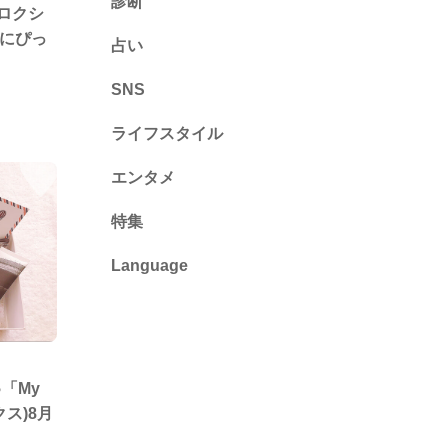
診断
E(ロクシ
診断
活にぴっ
占い
心理テスト
SNS
ライフスタイル
推し活
エンタメ
カルチャー・暮らし
特集
Language
English
ไทย
「My
简体中文
クス)8月
繁體中文