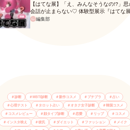
【はてな展】「え、みんなそうなの!?」思
会話が止まらない♡ 体験型展示『はてな
に行ってきたレポ
編集部
診断
MBTI診断
新作コスメ
プチプラ
占い
心理テスト
タロット占い
オタク女子診断
韓国コスメ
コスメレビュー
顔タイプ診断
恋愛
リップ
コスメ
インスタ映え
彼氏
ダイエット
ファッション
メイク