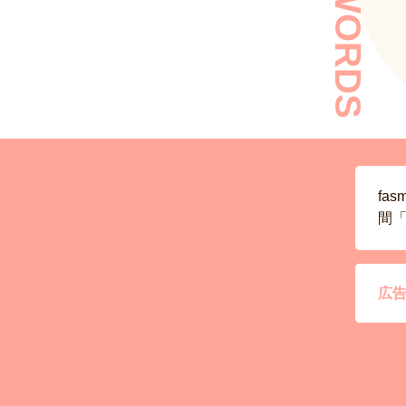
KEYWORDS
fa
間「
広