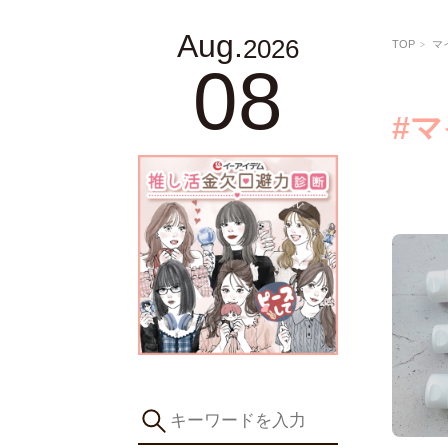
Aug.
2026
TOP
マ
08
#