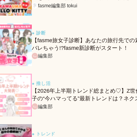
ー＆グッズをレポ！
fasme編集部 tokui
● 診断
【fasme旅女子診断】あなたの旅行先での
バレちゃう!?fasme新診断がスタート！
編集部
● 推し活
【2026年上半期トレンド総まとめ♡】Z世
子の“今ハマってる”最新トレンドは？ネク
バズ予報もチェック♪
編集部
● トレンド