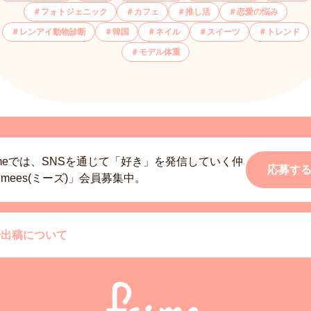
フォトジェニック
カフェ
推し活
恋愛の悩み
レンアイ動物診断
韓国
ネイル
スイーツ
トレンド
モデル体重
smeでは、SNSを通じて「好き」を発信していく仲
応募す
mees(ミーズ)」会員募集中。
告出稿について