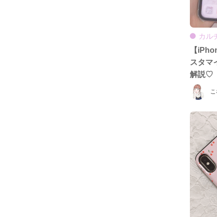
カル
【iPh
スタマ
解説♡
こ