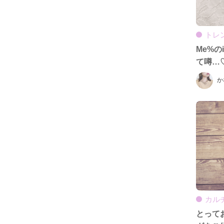
トレ
Me%の
て噂…
か
カル
とって