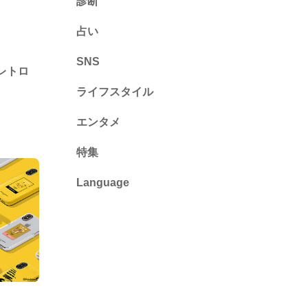
診断
診断
占い
心理テスト
SNS
レトロ
ライフスタイル
推し活
エンタメ
カルチャー・暮らし
特集
Language
English
ไทย
简体中文
繁體中文