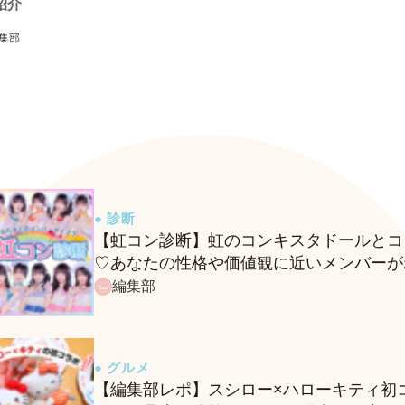
紹介
集部
● 診断
【虹コン診断】虹のコンキスタドールとコ
♡あなたの性格や価値観に近いメンバーが
る、fasmeの新診断がスタート！
編集部
● グルメ
【編集部レポ】スシロー×ハローキティ初