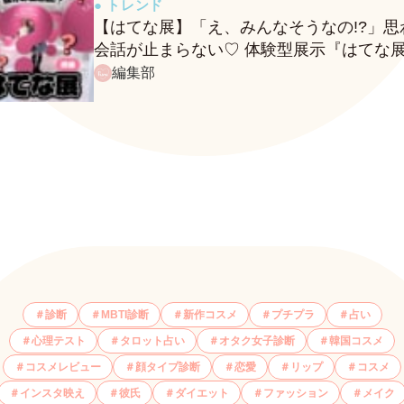
● トレンド
【はてな展】「え、みんなそうなの!?」思
会話が止まらない♡ 体験型展示『はてな
に行ってきたレポ
編集部
診断
MBTI診断
新作コスメ
プチプラ
占い
心理テスト
タロット占い
オタク女子診断
韓国コスメ
コスメレビュー
顔タイプ診断
恋愛
リップ
コスメ
インスタ映え
彼氏
ダイエット
ファッション
メイク