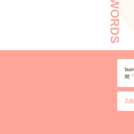
KEYWORDS
fa
間「
広