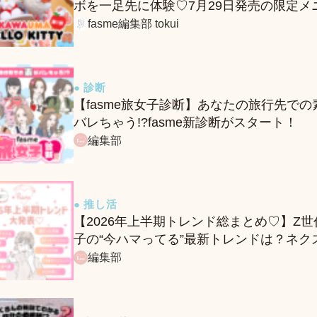
ボを一足先に体験♡7月29日発売の限定メ
ー＆グッズをレポ！
fasme編集部 tokui
● 診断
【fasme旅女子診断】あなたの旅行先での
バレちゃう!?fasme新診断がスタート！
編集部
● 推し活
【2026年上半期トレンド総まとめ♡】Z世
子の“今ハマってる”最新トレンドは？ネク
バズ予報もチェック♪
編集部