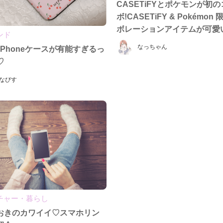
CASETiFYとポケモンが初
ボ!CASETiFY & Pokémon
ボレーションアイテムが可愛い
ンド
なっちゃん
iPhoneケースが有能すぎるっ
♡
なぴす
チャー・暮らし
おきのカワイイ♡スマホリン