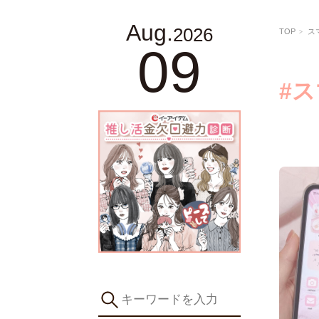
Aug.
2026
TOP
ス
09
#