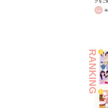
グをご
編
RANKING