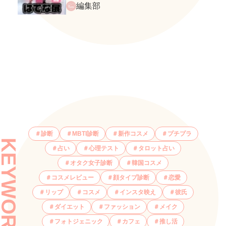
てな展』に行ってきたレポ
編集部
診断
MBTI診断
新作コスメ
プチプラ
KEYWORDS
占い
心理テスト
タロット占い
オタク女子診断
韓国コスメ
コスメレビュー
顔タイプ診断
恋愛
リップ
コスメ
インスタ映え
彼氏
ダイエット
ファッション
メイク
フォトジェニック
カフェ
推し活