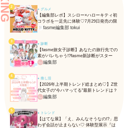
● グルメ
【編集部レポ】スシロー×ハローキティ初
コラボを一足先に体験♡7月29日発売の限
定メニュー＆グッズをレポ！
fasme編集部 tokui
● 診断
【fasme旅女子診断】あなたの旅行先での
素がバレちゃう!?fasme新診断がスター
ト！
編集部
● 推し活
【2026年上半期トレンド総まとめ♡】Z世
代女子の“今ハマってる”最新トレンドは？
ネクストバズ予報もチェック♪
編集部
● トレンド
【はてな展】「え、みんなそうなの!?」思
わず会話が止まらない♡ 体験型展示『は