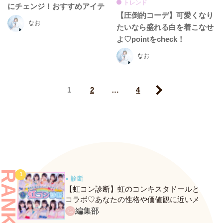
トレンド
にチェンジ！おすすめアイテ
【圧倒的コーデ】可愛くなり
ムたちでコーデ♡
なお
たいなら盛れる白を着こなせ
よ♡pointをcheck！
なお
1
2
…
4
Next
RANKING
● 診断
【虹コン診断】虹のコンキスタドールと
コラボ♡あなたの性格や価値観に近いメ
ンバーがわかる、fasmeの新診断がスター
編集部
ト！