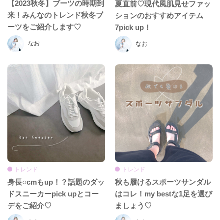
【2023秋冬】ブーツの時期到
夏直前♡現代風肌見せファッ
来！みんなのトレンド秋冬ブ
ションのおすすめアイテム
ーツをご紹介します♡
7pick up！
なお
なお
トレンド
トレンド
身長○cmもup！？話題のダッ
秋も履けるスポーツサンダル
ドスニーカーpick upとコー
はコレ！my bestな1足を選び
デをご紹介♡
ましょう♡