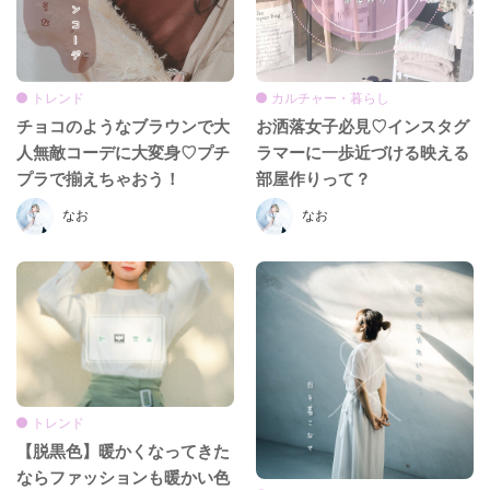
トレンド
カルチャー・暮らし
チョコのようなブラウンで大
お洒落女子必見♡インスタグ
人無敵コーデに大変身♡プチ
ラマーに一歩近づける映える
プラで揃えちゃおう！
部屋作りって？
なお
なお
トレンド
【脱黒色】暖かくなってきた
ならファッションも暖かい色