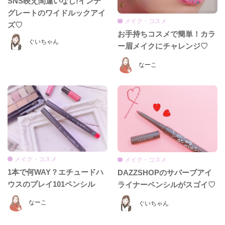
SNS映え間違いなし!インテ
グレートのワイドルックアイ
メイク・コスメ
ズ♡
お手持ちコスメで簡単！カラ
ぐいちゃん
ー眉メイクにチャレンジ♡
なーこ
メイク・コスメ
メイク・コスメ
1本で何WAY？エチュードハ
DAZZSHOPのサパーブアイ
ウスのプレイ101ペンシル
ライナーペンシルがスゴイ♡
なーこ
ぐいちゃん