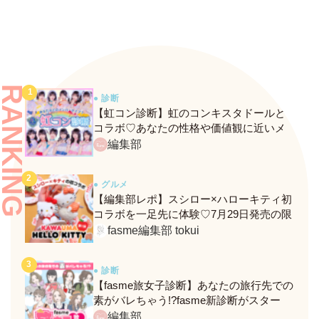
RANKING
● 診断
【虹コン診断】虹のコンキスタドールと
コラボ♡あなたの性格や価値観に近いメ
ンバーがわかる、fasmeの新診断がスター
編集部
ト！
● グルメ
【編集部レポ】スシロー×ハローキティ初
コラボを一足先に体験♡7月29日発売の限
定メニュー＆グッズをレポ！
fasme編集部 tokui
● 診断
【fasme旅女子診断】あなたの旅行先での
素がバレちゃう!?fasme新診断がスター
ト！
編集部