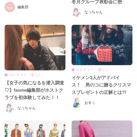
冬月グループ表彰会に密
編集部
着！！
なっちゃん
カルチャー・暮らし
カルチャー・暮らし
イケメン3人がアドバイ
【女子の気になるを潜入調査
ス！ 男のコに贈るクリスマ
♡】fasme編集部がホストク
スプレゼントの正解とは?!
ラブを初体験してみた！！
おすぅ
なっちゃん