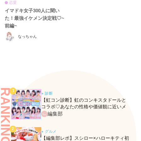
恋愛
イマドキ女子300人に聞い
た！最強イケメン決定戦♡~
前編~
なっちゃん
RANKING
● 診断
【虹コン診断】虹のコンキスタドールと
コラボ♡あなたの性格や価値観に近いメ
ンバーがわかる、fasmeの新診断がスター
編集部
ト！
● グルメ
【編集部レポ】スシロー×ハローキティ初