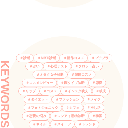
診断
MBTI診断
新作コスメ
プチプラ
KEYWORDS
占い
心理テスト
タロット占い
オタク女子診断
韓国コスメ
コスメレビュー
顔タイプ診断
恋愛
リップ
コスメ
インスタ映え
彼氏
ダイエット
ファッション
メイク
フォトジェニック
カフェ
推し活
恋愛の悩み
レンアイ動物診断
韓国
ネイル
スイーツ
トレンド