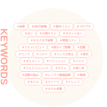
診断
MBTI診断
新作コスメ
プチプラ
KEYWORDS
占い
心理テスト
タロット占い
オタク女子診断
韓国コスメ
コスメレビュー
顔タイプ診断
恋愛
リップ
コスメ
インスタ映え
彼氏
ダイエット
ファッション
メイク
フォトジェニック
カフェ
推し活
恋愛の悩み
レンアイ動物診断
韓国
ネイル
スイーツ
トレンド
モデル体重