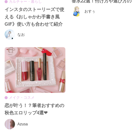
香水22選！付け方や選び方の
カルチャー・暮らし
ポイントもご紹介！
インスタのストーリーズで使
おすぅ
える《おしゃかわ手書き風
GIF》使い方も合わせて紹介
します♡
なお
メイク・コスメ
恋が叶う！？筆者おすすめの
秋色エロリップ4選❤︎
Azusa