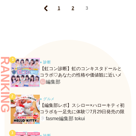
Prev
1
2
3
RANKING
● 診断
【虹コン診断】虹のコンキスタドールと
コラボ♡あなたの性格や価値観に近いメ
ンバーがわかる、fasmeの新診断がスター
編集部
ト！
● グルメ
【編集部レポ】スシロー×ハローキティ初
コラボを一足先に体験♡7月29日発売の限
定メニュー＆グッズをレポ！
fasme編集部 tokui
● 診断