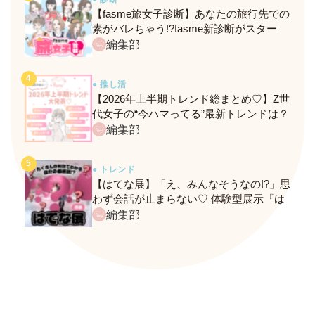
【fasme旅女子診断】あなたの旅行先での
素がバレちゃう!?fasme新診断がスター
ト！
編集部
● 推し活
【2026年上半期トレンド総まとめ♡】Z世
代女子の“今ハマってる”最新トレンドは？
ネクストバズ予報もチェック♪
編集部
● トレンド
【はてな展】「え、みんなそうなの!?」思
わず会話が止まらない♡ 体験型展示『は
てな展』に行ってきたレポ
編集部