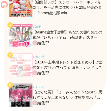
【編集部レポ】スシロー×ハローキティ初
コラボを一足先に体験♡7月29日発売の限
定メニュー＆グッズをレポ！
fasme編集部 tokui
● 診断
【fasme旅女子診断】あなたの旅行先での
素がバレちゃう!?fasme新診断がスター
ト！
編集部
● 推し活
【2026年上半期トレンド総まとめ♡】Z世
代女子の“今ハマってる”最新トレンドは？
ネクストバズ予報もチェック♪
編集部
● トレンド
【はてな展】「え、みんなそうなの!?」思
わず会話が止まらない♡ 体験型展示『は
てな展』に行ってきたレポ
編集部