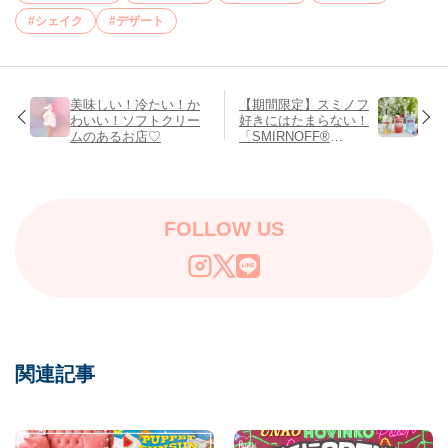
シェイク
デザート
美味しい！冷たい！か
【期間限定】スミノフ
わいい！ソフトクリー
好きにはたまらない！
ムのあるお店♡
「SMIRNOFF®
MIDPARK CAFE」♡
FOLLOW US
関連記事