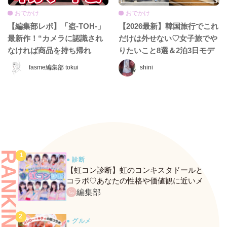
おでかけ
おでかけ
【編集部レポ】「盗-TOH-」
【2026最新】韓国旅行でこれ
最新作！“カメラに認識され
だけは外せない♡女子旅でや
なければ商品を持ち帰れ
りたいこと8選＆2泊3日モデ
る”『ギガマート展』に行っ
ルコース
fasme編集部 tokui
shini
てきた♡
RANKING
● 診断
【虹コン診断】虹のコンキスタドールと
コラボ♡あなたの性格や価値観に近いメ
ンバーがわかる、fasmeの新診断がスター
編集部
ト！
● グルメ