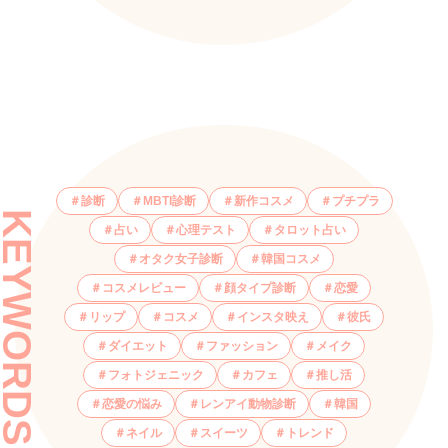
診断
MBTI診断
新作コスメ
プチプラ
KEYWORDS
占い
心理テスト
タロット占い
オタク女子診断
韓国コスメ
コスメレビュー
顔タイプ診断
恋愛
リップ
コスメ
インスタ映え
彼氏
ダイエット
ファッション
メイク
フォトジェニック
カフェ
推し活
恋愛の悩み
レンアイ動物診断
韓国
ネイル
スイーツ
トレンド