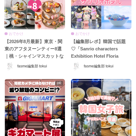
おでかけ
おでかけ
【2026年8月最新】東京・関
【編集部レポ】韓国で話題
東のアフタヌーンティー8選
♡「Sanrio characters
｜桃・シャインマスカットな
Exhibition Hotel Floria
ど夏限定ホテル＆カフェ特
Tokyo」が日本上陸♡ 夢みた
fasme編集部 tokui
fasme編集部 tokui
集！
いなホテル空間＆限定グッズ
をレポ！