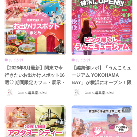
おでかけ
おでかけ
【2026年8月最新】関東で今
【編集部レポ】「うんこミュ
行きたいお出かけスポット16
ージアム YOKOHAMA
選♡ 期間限定カフェ・展示・
BAY」が横浜にオープン！限
POPUPまとめ
定コンテンツ＆グッズをひと
fasme編集部 tokui
fasme編集部 tokui
足先に体験♡