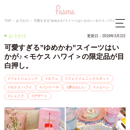
TOP
おでかけ
可愛すぎる"ゆめかわ"スイーツはいかが♪＜モケス ハワイ＞の限定品が目白押し。
おでかけ
更新日：2019年3月2日
可愛すぎる”ゆめかわ”スイーツはい
かが♪＜モケス ハワイ＞の限定品が目
白押し。
フォトジェニック
カフェ
フォトジェニックスポット
モケス ハワイ
パンケーキ
夢かわいい
メルヘン
シェイク
デザート