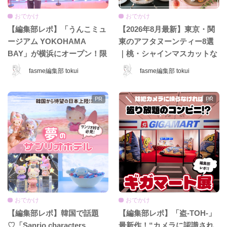
おでかけ
おでかけ
【編集部レポ】「うんこミュ
【2026年8月最新】東京・関
ージアム YOKOHAMA
東のアフタヌーンティー8選
BAY」が横浜にオープン！限
｜桃・シャインマスカットな
定コンテンツ＆グッズをひと
ど夏限定ホテル＆カフェ特
fasme編集部 tokui
fasme編集部 tokui
足先に体験♡
集！
おでかけ
おでかけ
【編集部レポ】韓国で話題
【編集部レポ】「盗-TOH-」
♡「Sanrio characters
最新作！“カメラに認識され