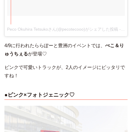
Peco Okuhira Tetsukoさん(@pecotecooo)がシェアした投稿
-
201
4/9に行われたららぽーと豊洲のイベントでは、
ぺこ＆り
ゅうちぇる
が登場♡
ピンクで可愛いトラックが、2人のイメージにピッタリで
すね！
●ピンク×フォトジェニック♡