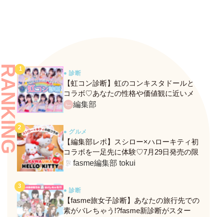
RANKING
● 診断
【虹コン診断】虹のコンキスタドールと
コラボ♡あなたの性格や価値観に近いメ
ンバーがわかる、fasmeの新診断がスター
編集部
ト！
● グルメ
【編集部レポ】スシロー×ハローキティ初
コラボを一足先に体験♡7月29日発売の限
定メニュー＆グッズをレポ！
fasme編集部 tokui
● 診断
【fasme旅女子診断】あなたの旅行先での
素がバレちゃう!?fasme新診断がスター