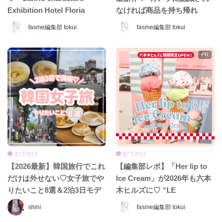
Exhibition Hotel Floria
なければ商品を持ち帰れ
Tokyo」が日本上陸♡ 夢みた
る”『ギガマート展』に行っ
fasme編集部 tokui
fasme編集部 tokui
いなホテル空間＆限定グッズ
てきた♡
をレポ！
おでかけ
おでかけ
【2026最新】韓国旅行でこれ
【編集部レポ】「Her lip to
だけは外せない♡女子旅でや
Ice Cream」が2026年も六本
りたいこと8選＆2泊3日モデ
木ヒルズに♡ “LE
ルコース
RIVIERA”がテーマの夏限定
shini
fasme編集部 tokui
ショップをレポ！