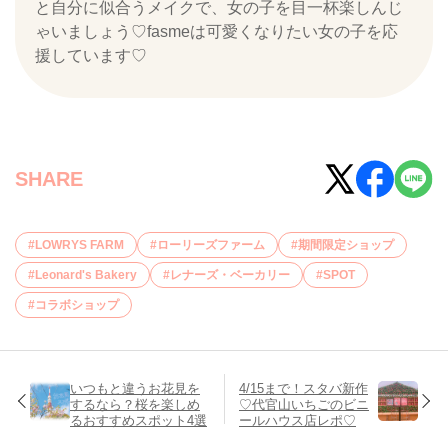
と自分に似合うメイクで、女の子を目一杯楽しんじ
ゃいましょう♡fasmeは可愛くなりたい女の子を応
援しています♡
SHARE
LOWRYS FARM
ローリーズファーム
期間限定ショップ
Leonard's Bakery
レナーズ・ベーカリー
SPOT
コラボショップ
いつもと違うお花見を
4/15まで！スタバ新作
するなら？桜を楽しめ
♡代官山いちごのビニ
るおすすめスポット4選
ールハウス店レポ♡