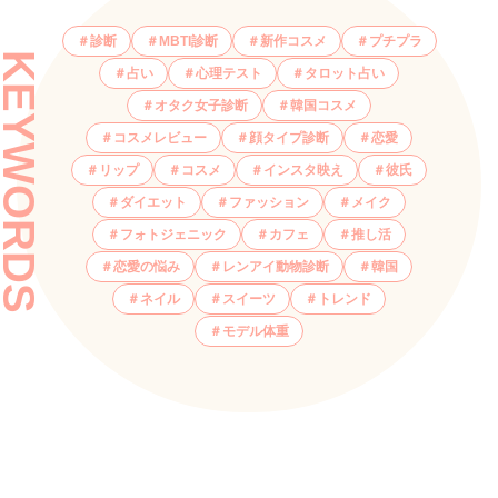
診断
MBTI診断
新作コスメ
プチプラ
KEYWORDS
占い
心理テスト
タロット占い
オタク女子診断
韓国コスメ
コスメレビュー
顔タイプ診断
恋愛
リップ
コスメ
インスタ映え
彼氏
ダイエット
ファッション
メイク
フォトジェニック
カフェ
推し活
恋愛の悩み
レンアイ動物診断
韓国
ネイル
スイーツ
トレンド
モデル体重