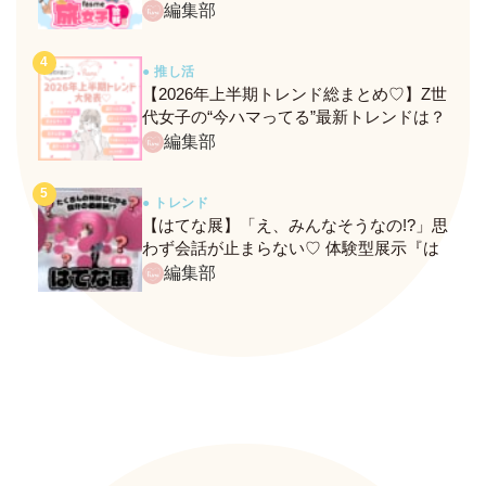
ト！
編集部
● 推し活
【2026年上半期トレンド総まとめ♡】Z世
代女子の“今ハマってる”最新トレンドは？
ネクストバズ予報もチェック♪
編集部
● トレンド
【はてな展】「え、みんなそうなの!?」思
わず会話が止まらない♡ 体験型展示『は
てな展』に行ってきたレポ
編集部