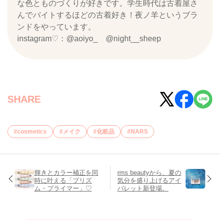
な色とものづくりが好きです。学生時代は古着屋さ
んでバイトするほどの古着好き！夜ノ羊というブラ
ンドをやっています。
instagram♡：@aoiyo_ @night__sheep
SHARE
cosmetics
メイク
化粧品
NARS
輝きとカラー補正を同
rms beautyから、夏の
時に叶える「プリズ
気分を盛り上げるアイ
ム・プライマー」♡
パレット新登場。