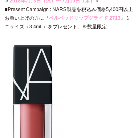
＜
2018年7⽉3⽇（⽕）〜 7⽉19⽇（⽊）
＞
■Present Campaign : NARS製品を税込み価格5,400円以上
お買い上げの⽅に『
ベルベッドリップグライド 2713
』ミ
ニサイズ（3.4mL）をプレゼント。※数量限定