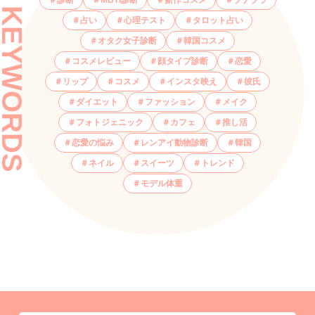
KEYWORDS
占い
心理テスト
タロット占い
オタク女子診断
韓国コスメ
コスメレビュー
顔タイプ診断
恋愛
リップ
コスメ
インスタ映え
彼氏
ダイエット
ファッション
メイク
フォトジェニック
カフェ
推し活
恋愛の悩み
レンアイ動物診断
韓国
ネイル
スイーツ
トレンド
モデル体重