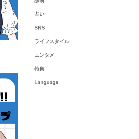
診断
診断
占い
心理テスト
SNS
ライフスタイル
推し活
エンタメ
カルチャー・暮らし
特集
Language
English
ไทย
简体中文
繁體中文