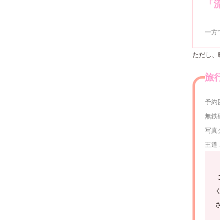
「
一方
ただし、
旅
予約
無鉄
写真
王道