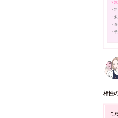
▼旅
・定
・多
・食
・予
相性
こ