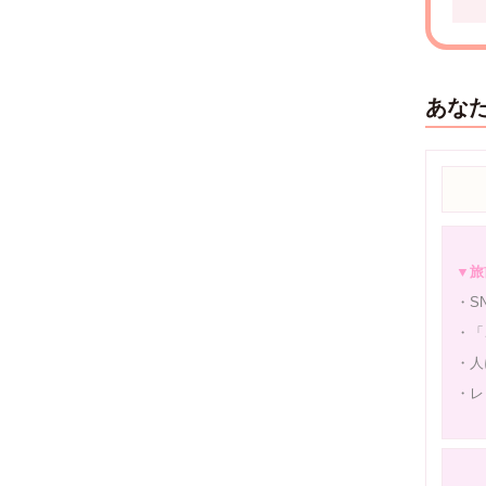
あな
▼旅
・S
・「
・人
・レ