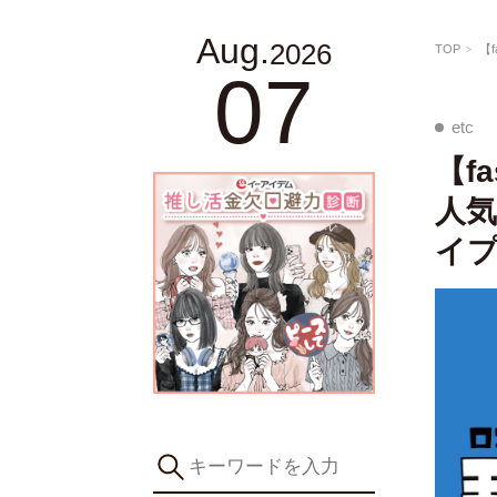
Aug.
2026
TOP
【
07
etc
【f
人気
イ