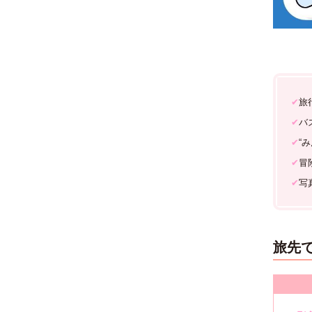
✔︎
旅
✔︎
バ
✔︎
“
✔︎
冒
✔︎
写
旅先