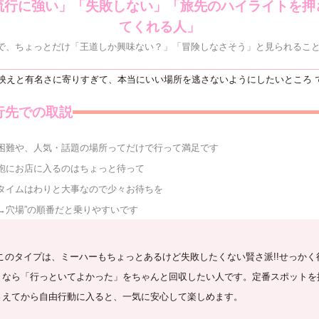
流行に強い」「失敗しない」「旅先のハイライトを押
てくれる人」
で、ちょっとだけ「王道しか興味ない？」「冒険しなさそう」と見られることも.
映えと有名さに寄りすぎて、本当にいい場所を逃さないようにしたいところ 
行先での取説
困難や、人気・話題の場所ってだけで行って満足です
砲にお店に入るのはちょっと待って
タイムはわりと大事なので少々お待ちを
→穴場”の順番だと乗りやすいです
このタイプは、ミーハーもちょっとあるけど失敗したくない賢さ派!!せっかく
くなら「行っといてよかった」をちゃんと回収したい人です。定番スポットを
さえてから自由行動に入ると、一気に安心して楽しめます。