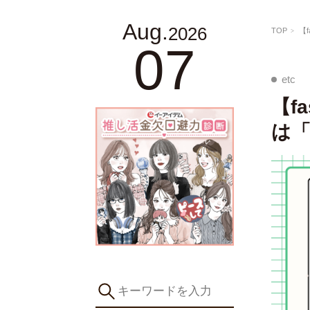
Aug.
2026
TOP
【
07
etc
【f
は「