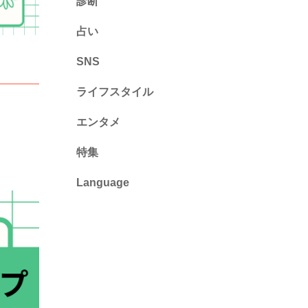
診断
診断
占い
心理テスト
SNS
ライフスタイル
推し活
エンタメ
カルチャー・暮らし
特集
Language
English
ไทย
简体中文
繁體中文