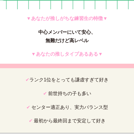
▼あなたが推しがちな練習生の特徴▼
中心メンバーにいて安心、
無難だけど高レベル
▼あなたの推しタイプあるある▼
✔︎
ランク
1
位をとっても謙虚すぎて好き
✔︎
前世持ちの子も多い
✔︎
センター適正あり、実力バランス型
✔︎
最初から最終回まで安定して好き