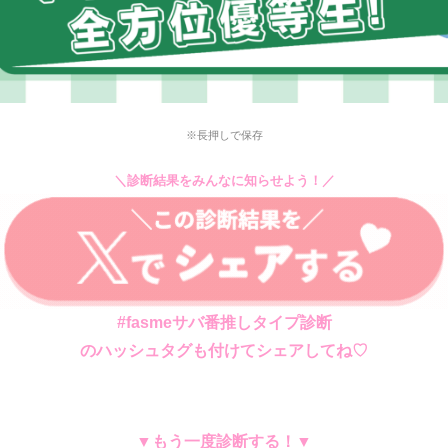
※長押しで保存
＼診断結果をみんなに知らせよう！／
#fasmeサバ番推しタイプ診断
のハッシュタグも付けてシェアしてね♡
▼もう一度診断する！▼