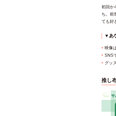
初回か
ち。前
ても好
▼あ
映像
SN
グッ
推し