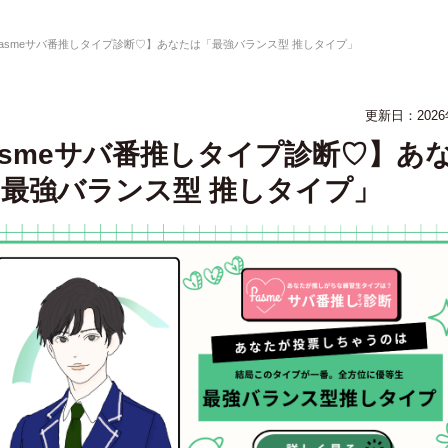
fasmeサバ番推しタイプ診断♡】あなたは「最強バランス型 推しタイプ」
更新日：2026
asmeサバ番推しタイプ診断♡】あ
最強バランス型 推しタイプ」