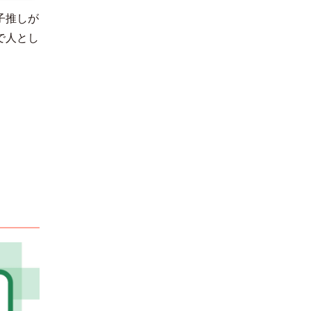
子推しが
で人とし