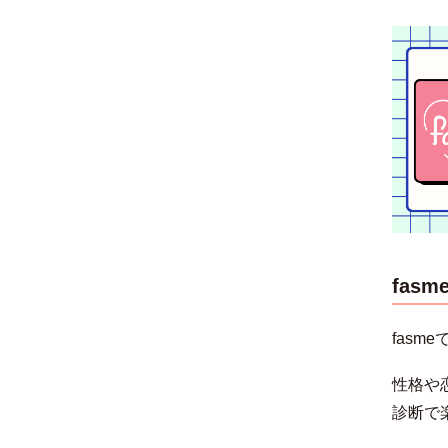
fas
fas
性格や
診断で