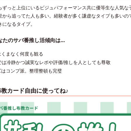
らずっと上位にいるビジュパフォーマンス共に優等生な人気な
世から追ってた人も多い。経験者が多く謙虚なタイプも多いの
きになるタイプ。
なたのサバ番推し活傾向は...
はくまなく何度も観る
Sでは冷静かつ誠実なレポや評価/推しを人としても尊敬
ズはコンプ派。整理整頓も完璧
布教カード自由に使ってね♪