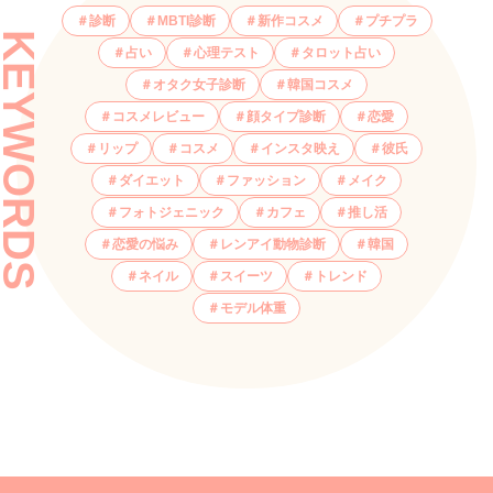
診断
MBTI診断
新作コスメ
プチプラ
KEYWORDS
占い
心理テスト
タロット占い
オタク女子診断
韓国コスメ
コスメレビュー
顔タイプ診断
恋愛
リップ
コスメ
インスタ映え
彼氏
ダイエット
ファッション
メイク
フォトジェニック
カフェ
推し活
恋愛の悩み
レンアイ動物診断
韓国
ネイル
スイーツ
トレンド
モデル体重