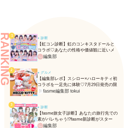
RANKING
● 診断
【虹コン診断】虹のコンキスタドールと
コラボ♡あなたの性格や価値観に近いメ
ンバーがわかる、fasmeの新診断がスター
編集部
ト！
● グルメ
【編集部レポ】スシロー×ハローキティ初
コラボを一足先に体験♡7月29日発売の限
定メニュー＆グッズをレポ！
fasme編集部 tokui
● 診断
【fasme旅女子診断】あなたの旅行先での
素がバレちゃう!?fasme新診断がスター
ト！
編集部