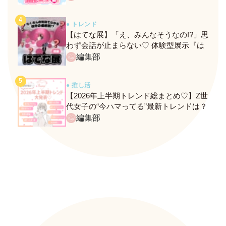
● トレンド
【はてな展】「え、みんなそうなの!?」思
わず会話が止まらない♡ 体験型展示『は
てな展』に行ってきたレポ
編集部
● 推し活
【2026年上半期トレンド総まとめ♡】Z世
代女子の“今ハマってる”最新トレンドは？
ネクストバズ予報もチェック♪
編集部