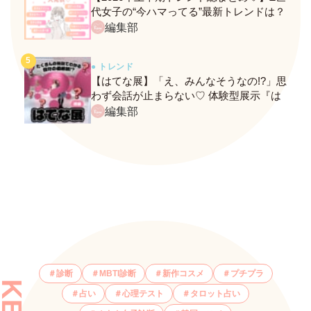
代女子の“今ハマってる”最新トレンドは？
ネクストバズ予報もチェック♪
編集部
● トレンド
【はてな展】「え、みんなそうなの!?」思
わず会話が止まらない♡ 体験型展示『は
てな展』に行ってきたレポ
編集部
診断
MBTI診断
新作コスメ
プチプラ
占い
心理テスト
タロット占い