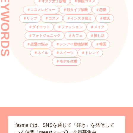
KEYWORDS
オタク女子診断
韓国コスメ
コスメレビュー
顔タイプ診断
恋愛
リップ
コスメ
インスタ映え
彼氏
ダイエット
ファッション
メイク
フォトジェニック
カフェ
推し活
恋愛の悩み
レンアイ動物診断
韓国
ネイル
スイーツ
トレンド
モデル体重
fasmeでは、SNSを通じて「好き」を発信して
いく仲間「mees(ミーズ)」会員募集中。