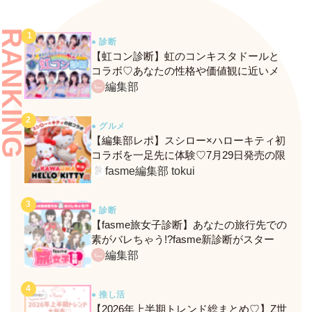
RANKING
● 診断
【虹コン診断】虹のコンキスタドールと
コラボ♡あなたの性格や価値観に近いメ
ンバーがわかる、fasmeの新診断がスター
編集部
ト！
● グルメ
【編集部レポ】スシロー×ハローキティ初
コラボを一足先に体験♡7月29日発売の限
定メニュー＆グッズをレポ！
fasme編集部 tokui
● 診断
【fasme旅女子診断】あなたの旅行先での
素がバレちゃう!?fasme新診断がスター
ト！
編集部
● 推し活
【2026年上半期トレンド総まとめ♡】Z世