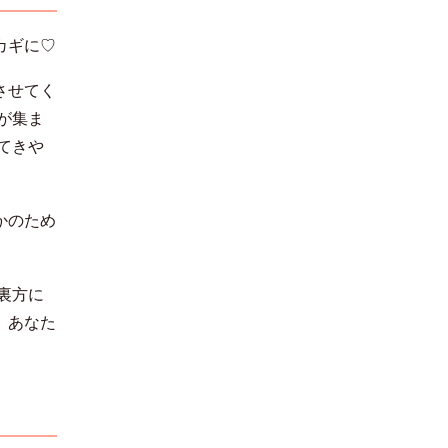
カギに♡
させてく
が集ま
てきや
かのため
裏方に
、あなた