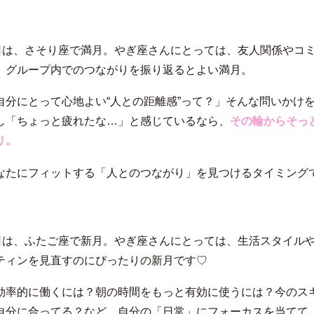
3日は、さそり座で満月。やぎ座さんにとっては、友人関係やコ
、グループ内でのつながりを振り返るとよい満月。
自分にとって心地よい“人との距離感”って？」そんな問いかけ
し「ちょっと疲れたな…」と感じているなら、
その輪からそっ
リ。
なたにフィットする「人とのつながり」を見つけるタイミング
7日は、ふたご座で新月。やぎ座さんにとっては、生活スタイル
ティンを見直すのにぴったりの新月です♡
効率的に働くには？朝の時間をもっと有効に使うには？今のス
自分に合ってる？など、自分の「日常」にフォーカスを当てて