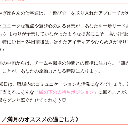
やぎ座さんの仕事運は、「遊び心」を取り入れたアプローチが
とユニークな視点や遊び心のある発想が、あなたを一歩リード
も♡ まわりが予想していなかったような提案にこそ、高い評価
！特に17日〜24日前後は、冴えたアイディアやひらめきが降り
き♪
月の中旬からは、チームや職場の仲間との連携に注力を。「誰
」ことが、あなたの原動力となる時期に入ります。
〜30日は、職場内のコミュニケーションも活発になるでしょう。
て支える…そんな
「縁の下の力持ちポジション」
に回ることが
感をグンと際立たせてくれそう♡
月／満月のオススメの過ごし方
》