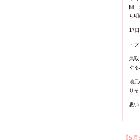
間」
ち明
17
・
フ
気取
ぐる
地元
りそ
思い
【5