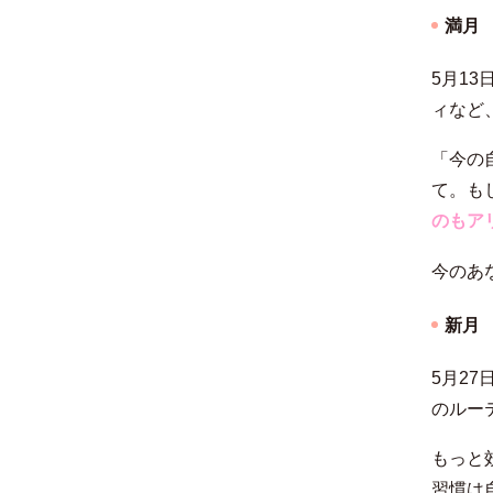
満月
5月1
ィなど
「今の
て。も
のもア
今のあ
新月
5月2
のルー
もっと
習慣は