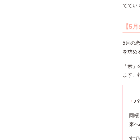
ててい
【5
5月の
を求め
「素」
ます。
・
パ
同棲
来へ
すで