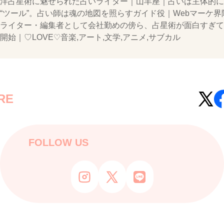
洋占星術に魅せられた占いライター｜山羊座｜占いは主体的に
“ツール”。占い師は魂の地図を照らすガイド役｜Webマーケ界
ライター・編集者として会社勤めの傍ら、占星術が面白すぎて
開始｜♡LOVE♡音楽,アート,文学,アニメ,サブカル
RE
FOLLOW US