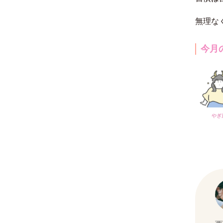
無理な
今月
やぎ