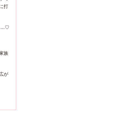
に打
も…♡
家族
広が