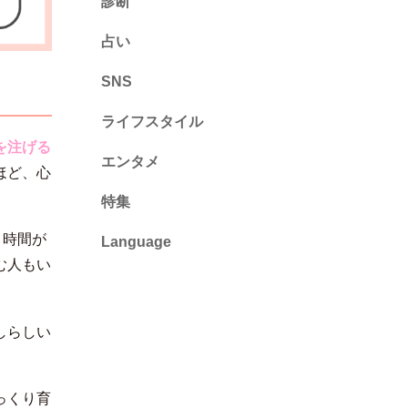
診断
診断
占い
心理テスト
SNS
ライフスタイル
を注げる
推し活
エンタメ
ほど、心
カルチャー・暮らし
特集
う時間が
Language
む人もい
English
ไทย
しらしい
简体中文
繁體中文
っくり育