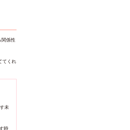
한국어
る関係性
ててくれ
す未
す時