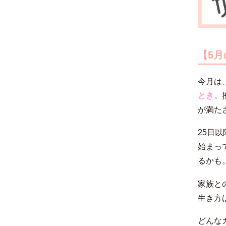
【5
今月は
とき。
が満た
25日
始まっ
るかも
家族と
生き方
どんな