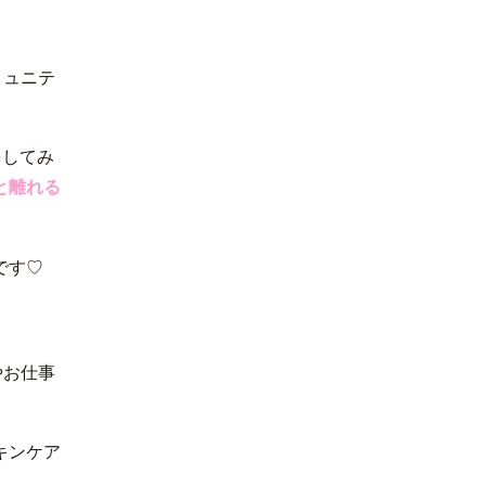
ミュニテ
をしてみ
と離れる
です♡
やお仕事
キンケア
。