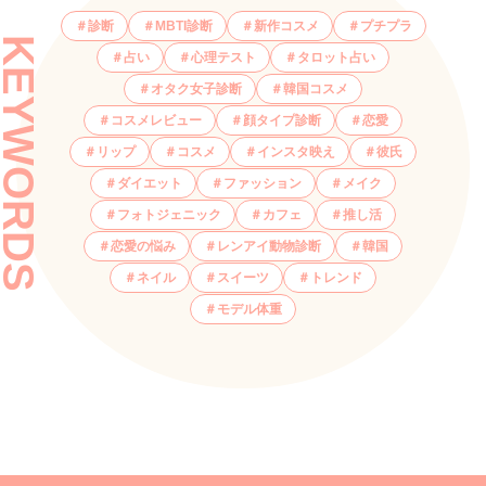
診断
MBTI診断
新作コスメ
プチプラ
KEYWORDS
占い
心理テスト
タロット占い
オタク女子診断
韓国コスメ
コスメレビュー
顔タイプ診断
恋愛
リップ
コスメ
インスタ映え
彼氏
ダイエット
ファッション
メイク
フォトジェニック
カフェ
推し活
恋愛の悩み
レンアイ動物診断
韓国
ネイル
スイーツ
トレンド
モデル体重