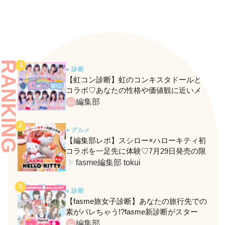
RANKING
● 診断
【虹コン診断】虹のコンキスタドールと
コラボ♡あなたの性格や価値観に近いメ
ンバーがわかる、fasmeの新診断がスター
編集部
ト！
● グルメ
【編集部レポ】スシロー×ハローキティ初
コラボを一足先に体験♡7月29日発売の限
定メニュー＆グッズをレポ！
fasme編集部 tokui
● 診断
【fasme旅女子診断】あなたの旅行先での
素がバレちゃう!?fasme新診断がスター
ト！
編集部