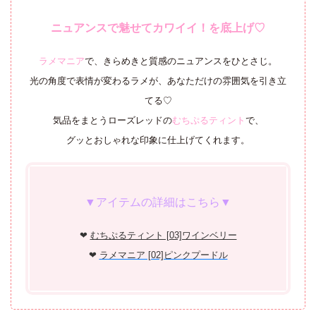
ニュアンスで魅せてカワイイ！を底上げ♡
ラメマニア
で、きらめきと質感のニュアンスをひとさじ。
光の角度で表情が変わるラメが、あなただけの雰囲気を引き立
てる♡
気品をまとうローズレッドの
むちぷるティント
で、
グッとおしゃれな印象に仕上げてくれます。
▼アイテムの詳細はこちら▼
❤︎
むちぷるティント [03]ワインベリー
❤︎
ラメマニア [02]ピンクプードル