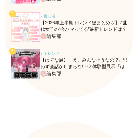
● 推し活
【2026年上半期トレンド総まとめ♡】Z世
代女子の“今ハマってる”最新トレンドは？
ネクストバズ予報もチェック♪
編集部
● トレンド
【はてな展】「え、みんなそうなの!?」思
わず会話が止まらない♡ 体験型展示『は
てな展』に行ってきたレポ
編集部