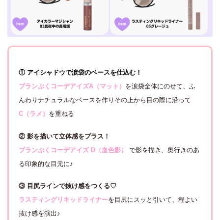
① アイシャドウで涙袋のベースを仕込む！
プランぷくコーデアイズA（マット）
を涙袋全体にのせて、ふ
んわりナチュラルなベースを作りその上から目の際に沿って
C（ラメ）
を重ねる
② 影を描いて立体感をプラス！
プランぷくコーデアイズ D（血色影）
で影を描き、奥行きのあ
る印象的な目元に♪
③ 目尻ラインで抜け感をつくる♡
ラスティングリキッドライナー
を目尻にスッと引いて、程よい
抜け感を演出♪