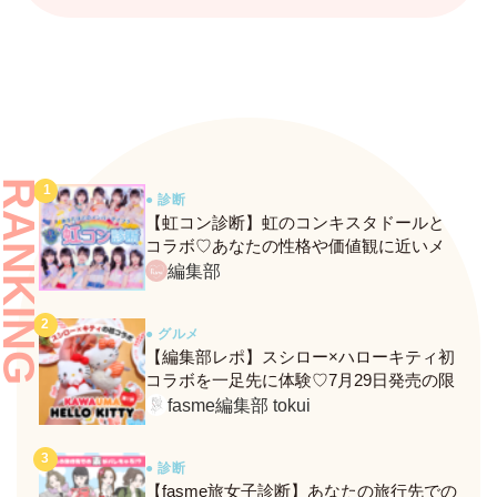
RANKING
● 診断
【虹コン診断】虹のコンキスタドールと
コラボ♡あなたの性格や価値観に近いメ
ンバーがわかる、fasmeの新診断がスター
編集部
ト！
● グルメ
【編集部レポ】スシロー×ハローキティ初
コラボを一足先に体験♡7月29日発売の限
定メニュー＆グッズをレポ！
fasme編集部 tokui
● 診断
【fasme旅女子診断】あなたの旅行先での