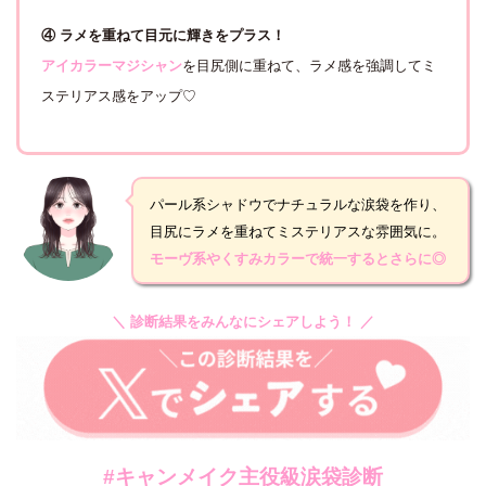
④ ラメを重ねて目元に輝きをプラス！
アイカラーマジシャン
を目尻側に重ねて、ラメ感を強調してミ
ステリアス感をアップ♡
パール系シャドウでナチュラルな涙袋を作り、
目尻にラメを重ねてミステリアスな雰囲気に。
モーヴ系やくすみカラーで統一するとさらに◎
＼ 診断結果をみんなにシェアしよう！ ／
#キャンメイク主役級涙袋診断