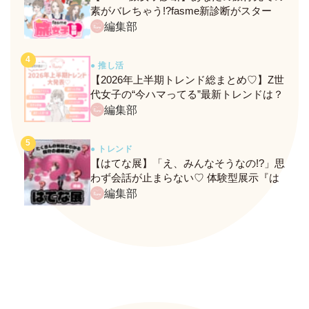
素がバレちゃう!?fasme新診断がスター
ト！
編集部
● 推し活
【2026年上半期トレンド総まとめ♡】Z世
代女子の“今ハマってる”最新トレンドは？
ネクストバズ予報もチェック♪
編集部
● トレンド
【はてな展】「え、みんなそうなの!?」思
わず会話が止まらない♡ 体験型展示『は
てな展』に行ってきたレポ
編集部