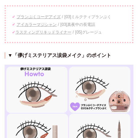
✔
プランぷくコーデアイズ
/ [03]ミルクティプランぷく
✔
アイカラーマジシャン
/ [03]真夜中の長電話
✔
ラスティングリキッドライナー
/ [05]グレージュ
▼「儚げミステリアス涙袋メイク」のポイント