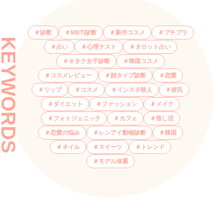
診断
MBTI診断
新作コスメ
プチプラ
KEYWORDS
占い
心理テスト
タロット占い
オタク女子診断
韓国コスメ
コスメレビュー
顔タイプ診断
恋愛
リップ
コスメ
インスタ映え
彼氏
ダイエット
ファッション
メイク
フォトジェニック
カフェ
推し活
恋愛の悩み
レンアイ動物診断
韓国
ネイル
スイーツ
トレンド
モデル体重